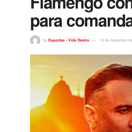
Flamengo conf
para comanda
by
Esportes - Vida Destra
13 de dezembro d