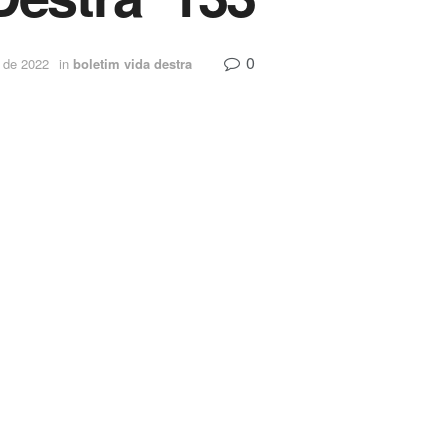
0
 de 2022
in
boletim vida destra