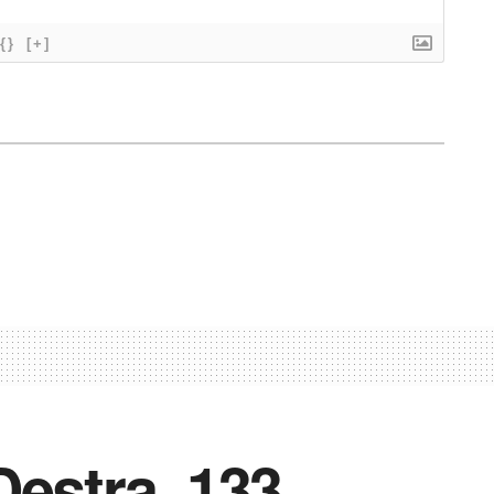
{}
[+]
Destra 133