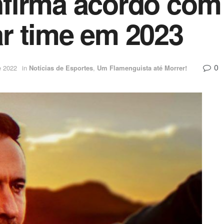
irma acordo com V
r time em 2023
0
e 2022
in
Notícias de Esportes
,
Um Flamenguista até Morrer!