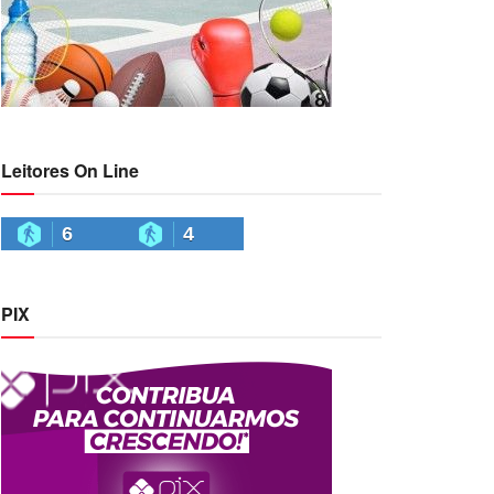
Leitores On Line
6
4
PIX