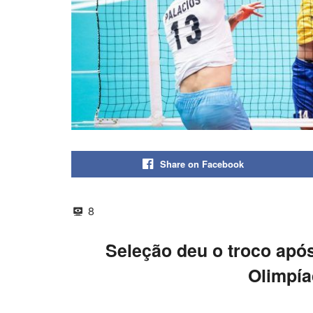
Share on Facebook
8
Seleção deu o troco apó
Olimpía