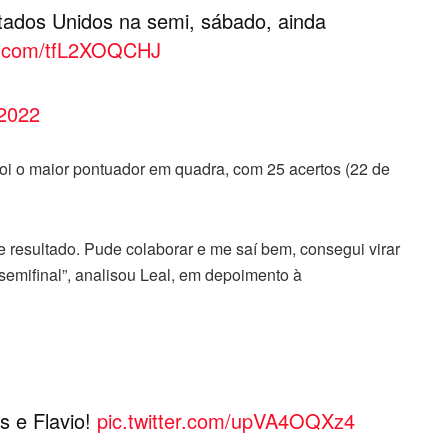
stados Unidos na semi, sábado, ainda
er.com/tfL2XOQCHJ
2022
foi o maior pontuador em quadra, com 25 acertos (22 de
e resultado. Pude colaborar e me saí bem, consegui virar
semifinal”, analisou Leal, em depoimento à
s e Flavio!
pic.twitter.com/upVA4OQXz4