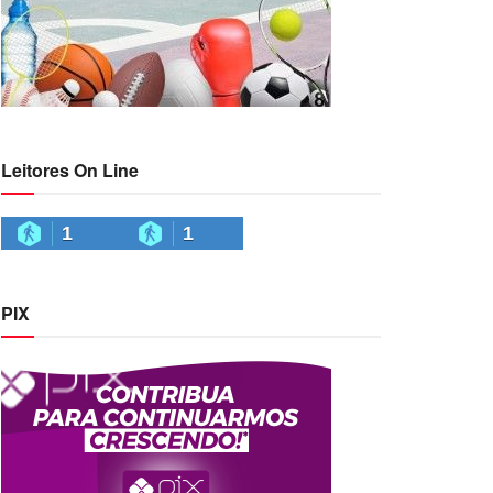
Leitores On Line
1
1
PIX