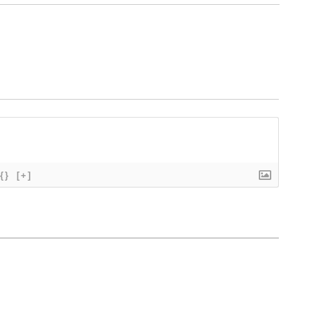
{}
[+]