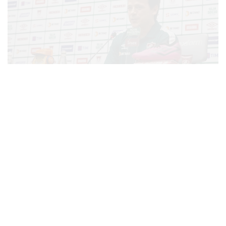
Rio de Janeiro, RJ - Brasil - 02/05/2022 - CTCC - Apresentação do treinador
Fernando Diniz. FOTO DE MARCELO GONÇALVES / FLUMINENSE FC
IMPORTANTE: Imagem destinada a uso institucional e divulgação, seu uso comercial
está vetado incondicionalmente por seu autor e o Fluminense Football Club.
IMPORTANT: Image intended for institutional use and distribution. Commercial use is
prohibited unconditionally by its author and Fluminense Football Club. IMPORTANTE:
Imágen para uso solamente institucional y distribuición. El uso comercial es prohibido
por su autor y por el Fluminense Football Club