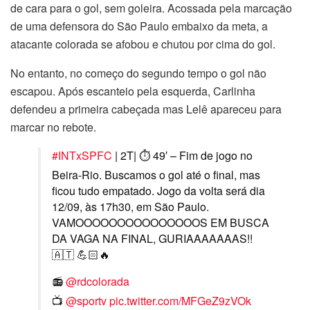
de cara para o gol, sem goleira. Acossada pela marcação
de uma defensora do São Paulo embaixo da meta, a
atacante colorada se afobou e chutou por cima do gol.
No entanto, no começo do segundo tempo o gol não
escapou. Após escanteio pela esquerda, Carlinha
defendeu a primeira cabeçada mas Lelê apareceu para
marcar no rebote.
#INTxSPFC
| 2T| ⏱ 49′ – Fim de jogo no
Beira-Rio. Buscamos o gol até o final, mas
ficou tudo empatado. Jogo da volta será dia
12/09, às 17h30, em São Paulo.
VAMOOOOOOOOOOOOOOOS EM BUSCA
DA VAGA NA FINAL, GURIAAAAAAAS!!
🇦🇹 💪🏻🔥
📻
@rdcolorada
📺
@sportv
pic.twitter.com/MFGeZ9zVOk