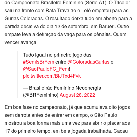
do Campeonato Brasileiro Feminino (Série A1). O Tricolor
saiu na frente com Rafa Travalão e Lelê empatou para as
Gurias Coloradas. O resultado deixa tudo em aberto para a
partida decisiva do dia 12 de setembro, em Barueri. Outro
empate leva a definição da vaga para os pênaltis. Quem
vencer avança.
Tudo igual no primeiro jogo das
#SemisBrFem
entre
@ColoradasGurias
e
@SaoPauloFC_Fem
!
pic.twitter.com/BlJTxd4Fvk
— Brasileirão Feminino Neoenergia
(@BRFeminino)
August 28, 2022
Em boa fase no campeonato, já que acumulava oito jogos
sem derrota antes de entrar em campo, o São Paulo
mostrou a boa forma mais uma vez para abrir o placar aos
17 do primeiro tempo, em bela jogada trabalhada. Cacau