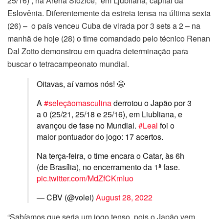
25/16) , na Arena Stozice, em Ljubliana, capital da
Eslovênia. Diferentemente da estreia tensa na última sexta
(26) – o país venceu Cuba de virada por 3 sets a 2 – na
manhã de hoje (28) o time comandado pelo técnico Renan
Dal Zotto demonstrou em quadra determinação para
buscar o tetracampeonato mundial.
Oitavas, aí vamos nós! 🤩
A
#seleçãomasculina
derrotou o Japão por 3
a 0 (25/21, 25/18 e 25/16), em Liubliana, e
avançou de fase no Mundial.
#Leal
foi o
maior pontuador do jogo: 17 acertos.
Na terça-feira, o time encara o Catar, às 6h
(de Brasília), no encerramento da 1ª fase.
pic.twitter.com/MdZfCKmIuo
— CBV (@volei)
August 28, 2022
“Sabíamos que seria um jogo tenso, pois o Japão vem