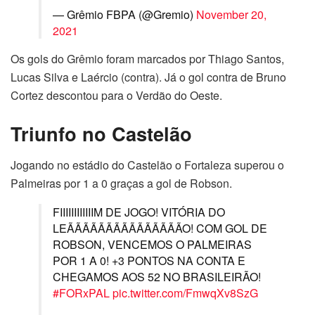
— Grêmio FBPA (@Gremio)
November 20,
2021
Os gols do Grêmio foram marcados por Thiago Santos,
Lucas Silva e Laércio (contra). Já o gol contra de Bruno
Cortez descontou para o Verdão do Oeste.
Triunfo no Castelão
Jogando no estádio do Castelão o Fortaleza superou o
Palmeiras por 1 a 0 graças a gol de Robson.
FIIIIIIIIIIIIM DE JOGO! VITÓRIA DO
LEÃÃÃÃÃÃÃÃÃÃÃÃÃÃÃO! COM GOL DE
ROBSON, VENCEMOS O PALMEIRAS
POR 1 A 0! +3 PONTOS NA CONTA E
CHEGAMOS AOS 52 NO BRASILEIRÃO!
#FORxPAL
pic.twitter.com/FmwqXv8SzG