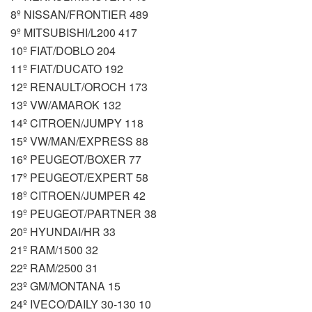
8º NISSAN/FRONTIER 489
9º MITSUBISHI/L200 417
10º FIAT/DOBLO 204
11º FIAT/DUCATO 192
12º RENAULT/OROCH 173
13º VW/AMAROK 132
14º CITROEN/JUMPY 118
15º VW/MAN/EXPRESS 88
16º PEUGEOT/BOXER 77
17º PEUGEOT/EXPERT 58
18º CITROEN/JUMPER 42
19º PEUGEOT/PARTNER 38
20º HYUNDAI/HR 33
21º RAM/1500 32
22º RAM/2500 31
23º GM/MONTANA 15
24º IVECO/DAILY 30-130 10