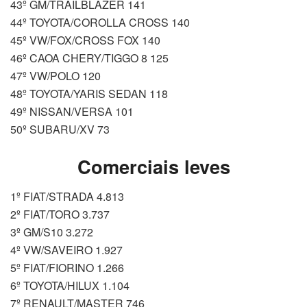
43º GM/TRAILBLAZER 141
44º TOYOTA/COROLLA CROSS 140
45º VW/FOX/CROSS FOX 140
46º CAOA CHERY/TIGGO 8 125
47º VW/POLO 120
48º TOYOTA/YARIS SEDAN 118
49º NISSAN/VERSA 101
50º SUBARU/XV 73
Comerciais leves
1º FIAT/STRADA 4.813
2º FIAT/TORO 3.737
3º GM/S10 3.272
4º VW/SAVEIRO 1.927
5º FIAT/FIORINO 1.266
6º TOYOTA/HILUX 1.104
7º RENAULT/MASTER 746