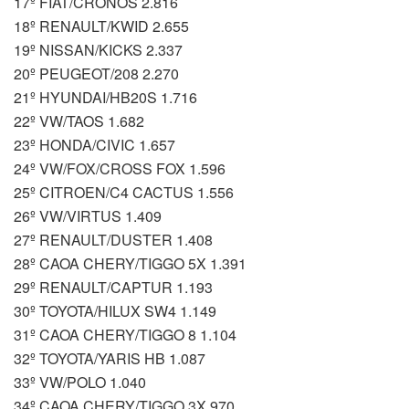
17º FIAT/CRONOS 2.816
18º RENAULT/KWID 2.655
19º NISSAN/KICKS 2.337
20º PEUGEOT/208 2.270
21º HYUNDAI/HB20S 1.716
22º VW/TAOS 1.682
23º HONDA/CIVIC 1.657
24º VW/FOX/CROSS FOX 1.596
25º CITROEN/C4 CACTUS 1.556
26º VW/VIRTUS 1.409
27º RENAULT/DUSTER 1.408
28º CAOA CHERY/TIGGO 5X 1.391
29º RENAULT/CAPTUR 1.193
30º TOYOTA/HILUX SW4 1.149
31º CAOA CHERY/TIGGO 8 1.104
32º TOYOTA/YARIS HB 1.087
33º VW/POLO 1.040
34º CAOA CHERY/TIGGO 3X 970