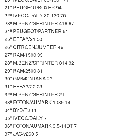
21º PEUGEOT/BOXER 94
22º IVECO/DAILY 30-130 75
23º M.BENZ/SPRINTER 416 67
24º PEUGEOT/PARTNER 51
25º EFFA/V21 50
26º CITROEN/JUMPER 49
27º RAM/1500 33
28º M.BENZ/SPRINTER 314 32
29º RAM/2500 31
30º GM/MONTANA 23
31º EFFA/V22 23
32º M.BENZ/SPRINTER 21
33º FOTON/AUMARK 1039 14
34º BYD/T3 11
35º IVECO/DAILY 7
36º FOTON/AUMARK 3.5-14DT 7
37º JAC/v260 5