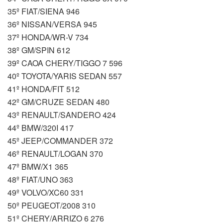
35º FIAT/SIENA 946
36º NISSAN/VERSA 945
37º HONDA/WR-V 734
38º GM/SPIN 612
39º CAOA CHERY/TIGGO 7 596
40º TOYOTA/YARIS SEDAN 557
41º HONDA/FIT 512
42º GM/CRUZE SEDAN 480
43º RENAULT/SANDERO 424
44º BMW/320I 417
45º JEEP/COMMANDER 372
46º RENAULT/LOGAN 370
47º BMW/X1 365
48º FIAT/UNO 363
49º VOLVO/XC60 331
50º PEUGEOT/2008 310
51º CHERY/ARRIZO 6 276