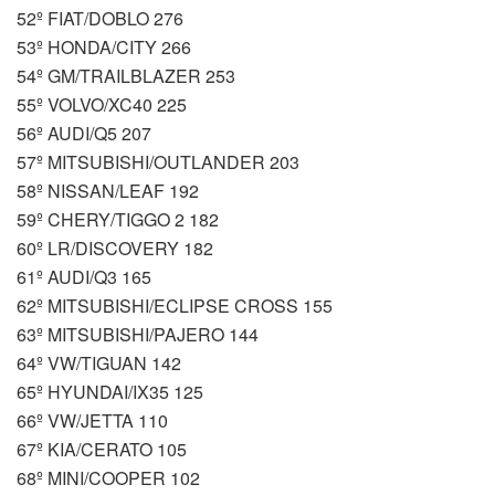
52º FIAT/DOBLO 276
53º HONDA/CITY 266
54º GM/TRAILBLAZER 253
55º VOLVO/XC40 225
56º AUDI/Q5 207
57º MITSUBISHI/OUTLANDER 203
58º NISSAN/LEAF 192
59º CHERY/TIGGO 2 182
60º LR/DISCOVERY 182
61º AUDI/Q3 165
62º MITSUBISHI/ECLIPSE CROSS 155
63º MITSUBISHI/PAJERO 144
64º VW/TIGUAN 142
65º HYUNDAI/IX35 125
66º VW/JETTA 110
67º KIA/CERATO 105
68º MINI/COOPER 102