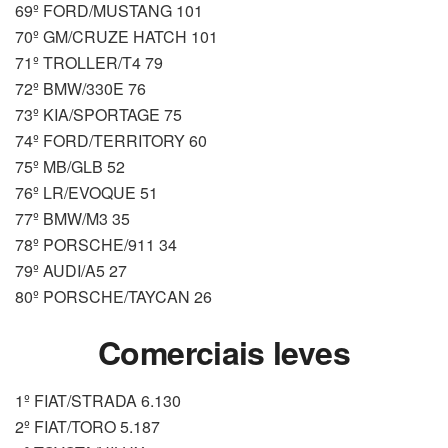
69º FORD/MUSTANG 101
70º GM/CRUZE HATCH 101
71º TROLLER/T4 79
72º BMW/330E 76
73º KIA/SPORTAGE 75
74º FORD/TERRITORY 60
75º MB/GLB 52
76º LR/EVOQUE 51
77º BMW/M3 35
78º PORSCHE/911 34
79º AUDI/A5 27
80º PORSCHE/TAYCAN 26
Comerciais leves
1º FIAT/STRADA 6.130
2º FIAT/TORO 5.187