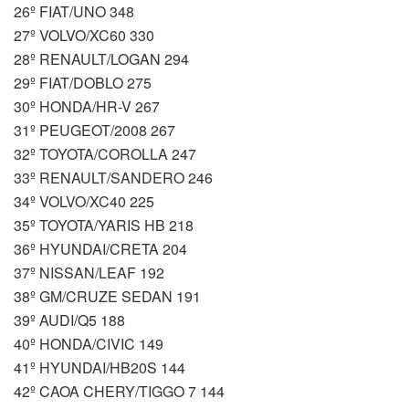
26º FIAT/UNO 348
27º VOLVO/XC60 330
28º RENAULT/LOGAN 294
29º FIAT/DOBLO 275
30º HONDA/HR-V 267
31º PEUGEOT/2008 267
32º TOYOTA/COROLLA 247
33º RENAULT/SANDERO 246
34º VOLVO/XC40 225
35º TOYOTA/YARIS HB 218
36º HYUNDAI/CRETA 204
37º NISSAN/LEAF 192
38º GM/CRUZE SEDAN 191
39º AUDI/Q5 188
40º HONDA/CIVIC 149
41º HYUNDAI/HB20S 144
42º CAOA CHERY/TIGGO 7 144