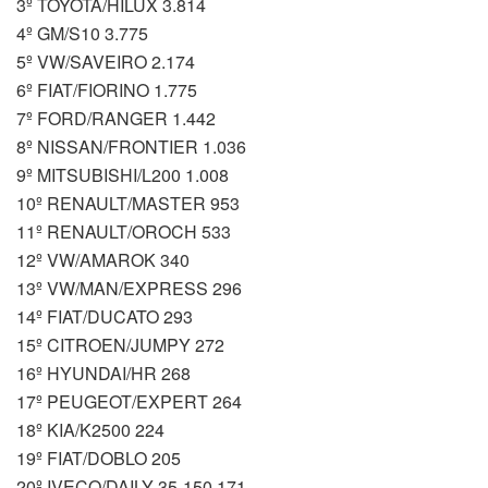
3º TOYOTA/HILUX 3.814
4º GM/S10 3.775
5º VW/SAVEIRO 2.174
6º FIAT/FIORINO 1.775
7º FORD/RANGER 1.442
8º NISSAN/FRONTIER 1.036
9º MITSUBISHI/L200 1.008
10º RENAULT/MASTER 953
11º RENAULT/OROCH 533
12º VW/AMAROK 340
13º VW/MAN/EXPRESS 296
14º FIAT/DUCATO 293
15º CITROEN/JUMPY 272
16º HYUNDAI/HR 268
17º PEUGEOT/EXPERT 264
18º KIA/K2500 224
19º FIAT/DOBLO 205
20º IVECO/DAILY 35-150 171