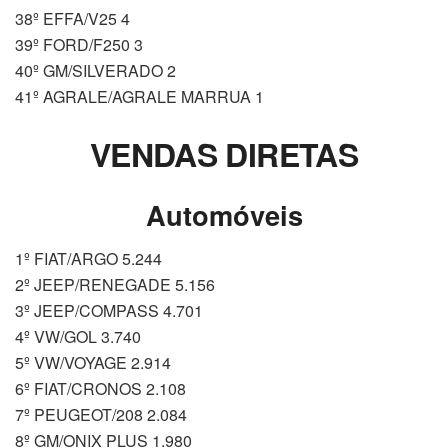
38º EFFA/V25 4
39º FORD/F250 3
40º GM/SILVERADO 2
41º AGRALE/AGRALE MARRUA 1
VENDAS DIRETAS
Automóveis
1º FIAT/ARGO 5.244
2º JEEP/RENEGADE 5.156
3º JEEP/COMPASS 4.701
4º VW/GOL 3.740
5º VW/VOYAGE 2.914
6º FIAT/CRONOS 2.108
7º PEUGEOT/208 2.084
8º GM/ONIX PLUS 1.980