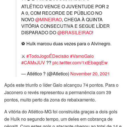
ATLÉTICO VENCE O JUVENTUDE POR 2
A 0, COM RECORDE DE PÚBLICO NO
NOVO
@MINEIRAO
, CHEGA À QUINTA
VITÓRIA CONSECUTIVA E SEGUE LÍDER
DISPARADO DO
@BRASILEIRAO
!
⚽️ Hulk marcou duas vezes para o Alvinegro.
⚔️
#TodoJogoÉDecisão
#VamoGalo
#CAMxJUV
??️
pic.twitter.com/1xtEbagqEw
— Atlético ? (@Atletico)
November 20, 2021
Após este triunfo o líder Galo alcançou 74 pontos. Para o
Jaconero o revés representou a permanência com 39
pontos, muito perto da zona do rebaixamento.
A vitória do Atlético-MG foi construída graças a dois gols
de Hulk no segundo tempo, um deles em cobrança de
pênalti. Com estes gols o atacante chegou ao total de 14 e