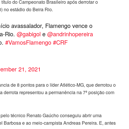
título do Campeonato Brasileiro após derrotar o
0) no estádio do Beira Rio.
io avassalador, Flamengo vence o
ra-Rio.
@gabigol
e
@andrinhopereira
o.
#VamosFlamengo
#CRF
ember 21, 2021
cia de 8 pontos para o líder Atlético-MG, que derrotou o
 a derrota representou a permanência na 7ª posição com
pelo técnico Renato Gaúcho conseguiu abrir uma
el Barbosa e ao meio-campista Andreas Pereira. E, antes