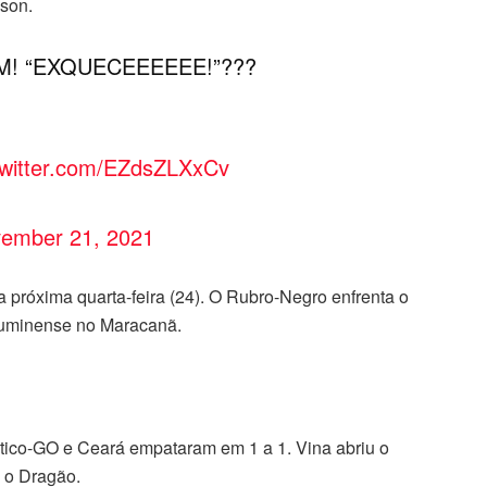
ison.
M! “EXQUECEEEEEE!”???
twitter.com/EZdsZLXxCv
ember 21, 2021
a próxima quarta-feira (24). O Rubro-Negro enfrenta o
luminense no Maracanã.
ético-GO e Ceará empataram em 1 a 1. Vina abriu o
 o Dragão.