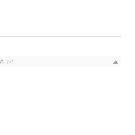
{}
[+]