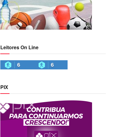
Leitores On Line
6
6
PIX