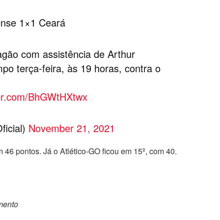
ense 1×1 Ceará
agão com assistência de Arthur
o terça-feira, às 19 horas, contra o
tter.com/BhGWtHXtwx
icial)
November 21, 2021
 46 pontos. Já o Atlético-GO ficou em 15º, com 40.
omento