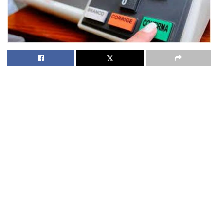
17
Faltam menos de cem dias, estamos às vésperas de
eleições decisivas para o país e, mais uma vez, há
polarização: ou é Bolsonaro ou as esquerdas voltam ao
poder e aí será mais daquilo que já vimos por 30 anos ou
mais.
Se não houver uma fraude monumental, deverá ser
Bolsonaro por mais um mandato. E por que suspeito de
fraude? Simplesmente porque não se “descondena” um
notório larápio, numa vergonhosa manobra de uma Justiça
mais que aparelhada, e nem se insiste em urnas