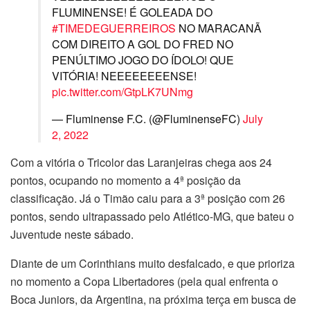
FLUMINENSE! É GOLEADA DO
#TIMEDEGUERREIROS
NO MARACANÃ
COM DIREITO A GOL DO FRED NO
PENÚLTIMO JOGO DO ÍDOLO! QUE
VITÓRIA! NEEEEEEEENSE!
pic.twitter.com/GtpLK7UNmg
— Fluminense F.C. (@FluminenseFC)
July
2, 2022
Com a vitória o Tricolor das Laranjeiras chega aos 24
pontos, ocupando no momento a 4ª posição da
classificação. Já o Timão caiu para a 3ª posição com 26
pontos, sendo ultrapassado pelo Atlético-MG, que bateu o
Juventude neste sábado.
Diante de um Corinthians muito desfalcado, e que prioriza
no momento a Copa Libertadores (pela qual enfrenta o
Boca Juniors, da Argentina, na próxima terça em busca de