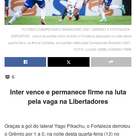
FUTEBOL/CAMPEONATO BRASILEIRO 2021 /GREMIO X FORTALEZA -
ESPORTES - Lance da partida entre Gremio e Fortaleza disputada na noite desta
quarta-feira, na Arena Castelao, em partida valida pela Campeonato Brasileiro 2021.
FOTO: LUCAS UEBEL/GREMIO FBPA
6
Inter vence e permanece firme na luta
pela vaga na Libertadores
Graças a gol do lateral Yago Pikachu, o Fortaleza derrotou
o Grêmio por 1 a 0, na noite desta quarta-feira (13) no