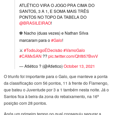
ATLÉTICO VIRA O JOGO PRA CIMA DO
SANTOS, 3 A 1, E SOMA MAIS TRÊS
PONTOS NO TOPO DA TABELA DO
@BRASILEIRAO
!
⚽️ Nacho (duas vezes) e Nathan Silva
marcaram para o
#Galo
!
⚔️
#TodoJogoÉDecisão
#VamoGalo
#CAMxSAN
??️
pic.twitter.com/Qhf857BvvV
— Atlético ? (@Atletico)
October 13, 2021
O triunfo foi importante para o Galo, que manteve a ponta
da classificação com 56 pontos, 11 à frente do Flamengo,
que bateu o Juventude por 3 a 1 também nesta noite. Já o
Santos fica à beira da zona do rebaixamento, na 16ª
posição com 28 pontos.
Após um primeiro tempo no qual conseguiu segurar a