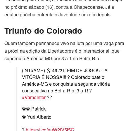
no próximo sábado (16), contra a Chapecoense. Já a
equipe gaúcha enfrenta o Juventude um dia depois.
Triunfo do Colorado
Quem também permanece vivo na luta por uma vaga para
a próxima edição da Libertadores é o Internacional, que
superou o América-MG por 3 a 1 no Beira-Rio.
(INTxAME) ⏰ 49’/2T: FIM DE JOGO! ✅ A
VITÓRIA É NOSSA!!! ? Colorado bate o
América-MG e conquista a segunda vitória
consecutiva no Beira-Rio: 3 a 1! ?
#VamoInter
??
⚽️⚽️ Patrick
⚽️ Yuri Alberto
?
https://t.co/nuW2tV5j5C