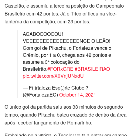
Castelão, e assumiu a terceira posição do Campeonato
Brasileiro com 42 pontos. Já o Tricolor ficou na vice-
lanterna da competição, com 23 pontos.
ACABOOOOOOU!
VEEEEEEEEEEEEEEEENCE O LEÃO!
Com gol de Pikachu, o Fortaleza vence o
Grêmio, por 1 a 0, chega aos 42 pontos e
assume a 3ª colocação do
Brasileirão.
#FORxGRE
#BRASILEIRAO
pic.twitter.com/X0VnjUNxdU
— F(.)rtaleza Esp(.)rte Clube ?
(@FortalezaEC)
October 14, 2021
O único gol da partida saiu aos 33 minutos do segundo
tempo, quando Pikachu bateu cruzado de dentro da área
após receber lançamento de Romarinho.
Embalado pela vitória, o Tricolor volta a entrar em campo