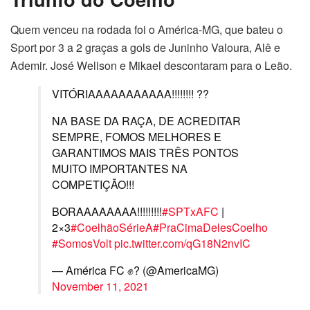
Quem venceu na rodada foi o América-MG, que bateu o
Sport por 3 a 2 graças a gols de Juninho Valoura, Alê e
Ademir. José Welison e Mikael descontaram para o Leão.
VITÓRIAAAAAAAAAAA!!!!!!!! ??
NA BASE DA RAÇA, DE ACREDITAR
SEMPRE, FOMOS MELHORES E
GARANTIMOS MAIS TRÊS PONTOS
MUITO IMPORTANTES NA
COMPETIÇÃO!!!
BORAAAAAAAA!!!!!!!!!
#SPTxAFC
|
2×3
#CoelhãoSérieA
#PraCimaDelesCoelho
#SomosVolt
pic.twitter.com/qG18N2nvIC
— América FC ✊? (@AmericaMG)
November 11, 2021