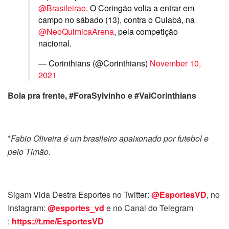
@Brasileirao
. O Coringão volta a entrar em
campo no sábado (13), contra o Cuiabá, na
@NeoQuimicaArena
, pela competição
nacional.
— Corinthians (@Corinthians)
November 10,
2021
Bola pra frente, #ForaSylvinho e #VaiCorinthians
*
Fabio Oliveira é um brasileiro apaixonado por futebol e
pelo Timão.
Sigam Vida Destra Esportes no Twitter:
@EsportesVD
, no
Instagram:
@esportes_vd
e no Canal do Telegram
:
https://t.me/EsportesVD