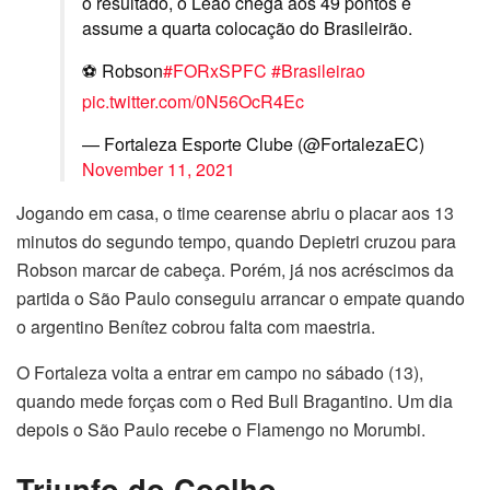
o resultado, o Leão chega aos 49 pontos e
assume a quarta colocação do Brasileirão.
⚽️ Robson
#FORxSPFC
#Brasileirao
pic.twitter.com/0N56OcR4Ec
— Fortaleza Esporte Clube (@FortalezaEC)
November 11, 2021
Jogando em casa, o time cearense abriu o placar aos 13
minutos do segundo tempo, quando Depietri cruzou para
Robson marcar de cabeça. Porém, já nos acréscimos da
partida o São Paulo conseguiu arrancar o empate quando
o argentino Benítez cobrou falta com maestria.
O Fortaleza volta a entrar em campo no sábado (13),
quando mede forças com o Red Bull Bragantino. Um dia
depois o São Paulo recebe o Flamengo no Morumbi.
Triunfo do Coelho