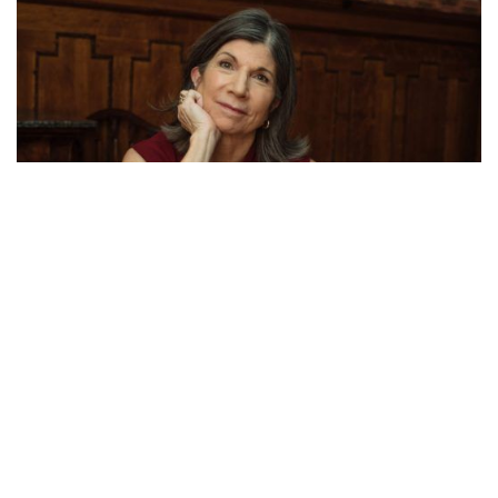
11
Anna Quindlen é uma importante e conceituada jornalista
americana do tradicional veículo
New York Times
que se