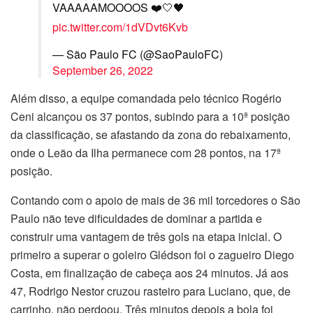
VAAAAAMOOOOS ❤️🤍🖤
pic.twitter.com/1dVDvt6Kvb
— São Paulo FC (@SaoPauloFC)
September 26, 2022
Além disso, a equipe comandada pelo técnico Rogério
Ceni alcançou os 37 pontos, subindo para a 10ª posição
da classificação, se afastando da zona do rebaixamento,
onde o Leão da Ilha permanece com 28 pontos, na 17ª
posição.
Contando com o apoio de mais de 36 mil torcedores o São
Paulo não teve dificuldades de dominar a partida e
construir uma vantagem de três gols na etapa inicial. O
primeiro a superar o goleiro Glédson foi o zagueiro Diego
Costa, em finalização de cabeça aos 24 minutos. Já aos
47, Rodrigo Nestor cruzou rasteiro para Luciano, que, de
carrinho, não perdoou. Três minutos depois a bola foi