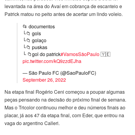
levantada na área do Avaí em cobrança de escanteio e
Patrick matou no peito antes de acertar um lindo voleio.
📂 documentos
└📁 gols
└📁 golaço
└📁 puskas
└ 📁gol do patrick
#VamosSãoPaulo
🇾🇪
pic.twitter.com/kQ9zzdEJha
— São Paulo FC (@SaoPauloFC)
September 26, 2022
Na etapa final Rogério Ceni começou a poupar algumas
peças pensando na decisão do próximo final de semana.
Mas o Tricolor continuou melhor e deu números finais ao
placar, já aos 47 da etapa final, com Eder, que entrou na
vaga do argentino Calleri.