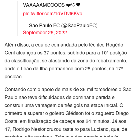
VAAAAAMOOOOS ❤️🤍🖤
pic.twitter.com/1dVDvt6Kvb
— São Paulo FC (@SaoPauloFC)
September 26, 2022
Além disso, a equipe comandada pelo técnico Rogério
Ceni alcançou os 37 pontos, subindo para a 10ª posição
da classificação, se afastando da zona do rebaixamento,
onde o Leão da Ilha permanece com 28 pontos, na 17ª
posição.
Contando com o apoio de mais de 36 mil torcedores o São
Paulo não teve dificuldades de dominar a partida e
construir uma vantagem de três gols na etapa inicial. O
primeiro a superar o goleiro Glédson foi o zagueiro Diego
Costa, em finalização de cabeça aos 24 minutos. Já aos
47, Rodrigo Nestor cruzou rasteiro para Luciano, que, de
carrinho, não perdoou. Três minutos depois a bola foi