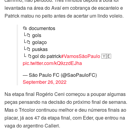
levantada na área do Avaí em cobrança de escanteio e
Patrick matou no peito antes de acertar um lindo voleio.
📂 documentos
└📁 gols
└📁 golaço
└📁 puskas
└ 📁gol do patrick
#VamosSãoPaulo
🇾🇪
pic.twitter.com/kQ9zzdEJha
— São Paulo FC (@SaoPauloFC)
September 26, 2022
Na etapa final Rogério Ceni começou a poupar algumas
peças pensando na decisão do próximo final de semana.
Mas o Tricolor continuou melhor e deu números finais ao
placar, já aos 47 da etapa final, com Eder, que entrou na
vaga do argentino Calleri.