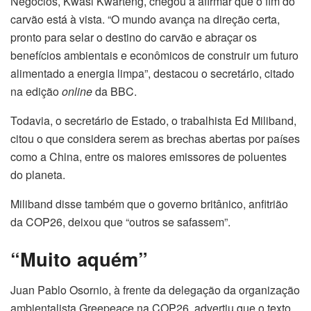
Negócios, Kwasi Kwarteng, chegou a afirmar que o fim do
carvão está à vista. “O mundo avança na direção certa,
pronto para selar o destino do carvão e abraçar os
benefícios ambientais e econômicos de construir um futuro
alimentado a energia limpa”, destacou o secretário, citado
na edição
online
da BBC.
Todavia, o secretário de Estado, o trabalhista Ed Miliband,
citou o que considera serem as brechas abertas por países
como a China, entre os maiores emissores de poluentes
do planeta.
Miliband disse também que o governo britânico, anfitrião
da COP26, deixou que “outros se safassem”.
“Muito aquém”
Juan Pablo Osornio, à frente da delegação da organização
ambientalista Greepeace na COP26, advertiu que o texto