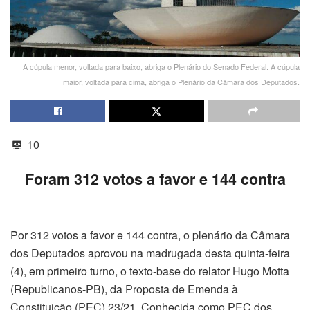
A cúpula menor, voltada para baixo, abriga o Plenário do Senado Federal. A cúpula
maior, voltada para cima, abriga o Plenário da Câmara dos Deputados.
10
Foram 312 votos a favor e 144 contra
Por 312 votos a favor e 144 contra, o plenário da Câmara
dos Deputados aprovou na madrugada desta quinta-feira
(4), em primeiro turno, o texto-base do relator Hugo Motta
(Republicanos-PB), da Proposta de Emenda à
Constituição (PEC) 23/21. Conhecida como PEC dos