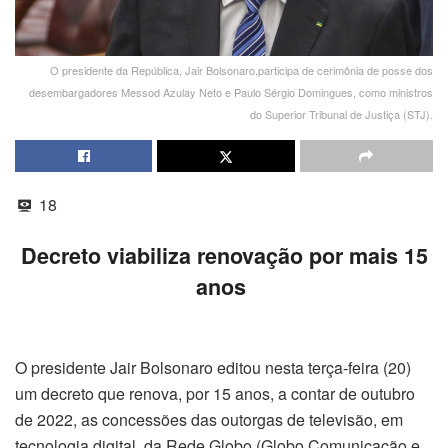
O presidente da República, Jair Bolsonaro,participa de cerimônia de posse dos
desembargadores Messod Azulay Neto e Paulo Sérgio Domingues, como ministros
do Superior Tribunal de Justiça (STJ).
18
Decreto viabiliza renovação por mais 15
anos
O presidente Jair Bolsonaro editou nesta terça-feira (20)
um decreto que renova, por 15 anos, a contar de outubro
de 2022, as concessões das outorgas de televisão, em
tecnologia digital, da Rede Globo (Globo Comunicação e