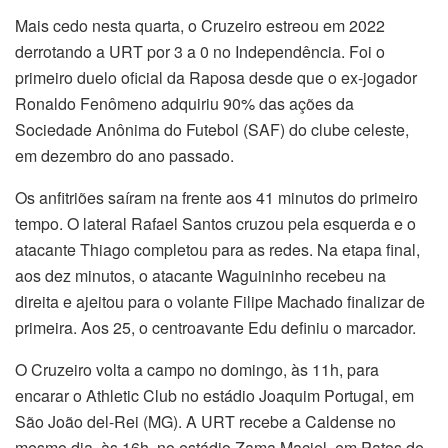
Mais cedo nesta quarta, o Cruzeiro estreou em 2022
derrotando a URT por 3 a 0 no Independência. Foi o
primeiro duelo oficial da Raposa desde que o ex-jogador
Ronaldo Fenômeno adquiriu 90% das ações da
Sociedade Anônima do Futebol (SAF) do clube celeste,
em dezembro do ano passado.
Os anfitriões saíram na frente aos 41 minutos do primeiro
tempo. O lateral Rafael Santos cruzou pela esquerda e o
atacante Thiago completou para as redes. Na etapa final,
aos dez minutos, o atacante Waguininho recebeu na
direita e ajeitou para o volante Filipe Machado finalizar de
primeira. Aos 25, o centroavante Edu definiu o marcador.
O Cruzeiro volta a campo no domingo, às 11h, para
encarar o Athletic Club no estádio Joaquim Portugal, em
São João del-Rei (MG). A URT recebe a Caldense no
mesmo dia, às 16h, no estádio Zama Maciel, em Patos de