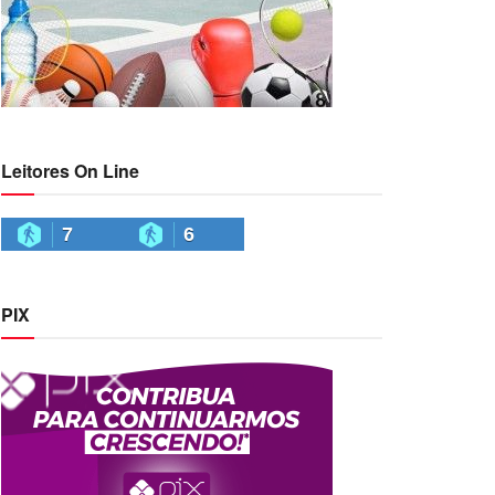
Leitores On Line
7
6
PIX