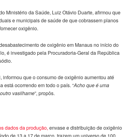
o Ministério da Saúde, Luiz Otávio Duarte, afirmou que
aduais e municipais de saúde de que cobrassem planos
ornecer oxigênio.
 desabastecimento de oxigênio em Manaus no início do
lo, é investigado pela Procuradoria-Geral da República
sódio.
ni, informou que o consumo de oxigênio aumentou até
 está ocorrendo em todo o país. “
Acho que é uma
 outro vasilhame
”, propôs.
 os dados da produção,
envase e distribuição de oxigênio
eríodo de 13 a 17 de março, trazem um universo de 100