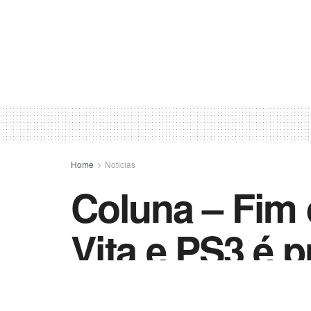
Home
Noticias
Coluna – Fim 
Vita e PS3 é 
by
Vida Destra - Jornalismo
25 de março de