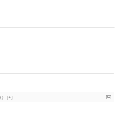
{}
[+]