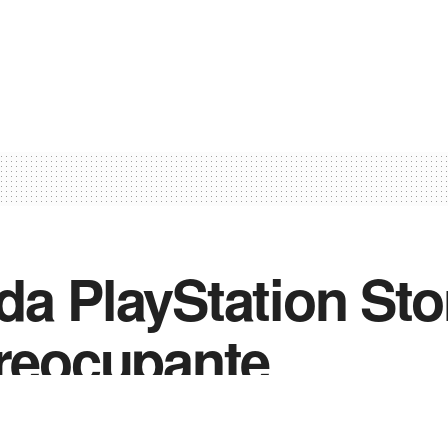
da PlayStation Sto
preocupante
0
 2021
in
Noticias