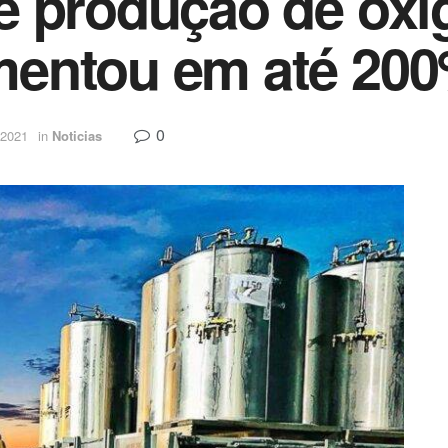
 produção de oxi
entou em até 20
0
 2021
in
Noticias