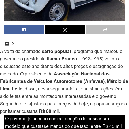
2
A volta do chamado
carro popular
, programa que marcou o
governo do presidente
Itamar Franco
(1992-1995) voltou à
discussão este ano diante dos altos preços e estagnação do
mercado. O presidente da
Associação Nacional dos
Fabricantes de Veículos Automotores (Anfavea), Márcio de
Lima Leite
, disse, nesta segunda-feira, que simulações têm
sido feitas entre as montadoras interessadas e o governo.
Segundo ele, ajustado para preços de hoje, o popular lançado
por Itamar custaria
R$ 80 mil
.
O governo já acenou com a intenção de buscar um
modelo que custasse menos do que isso; entre R$ 45 mil