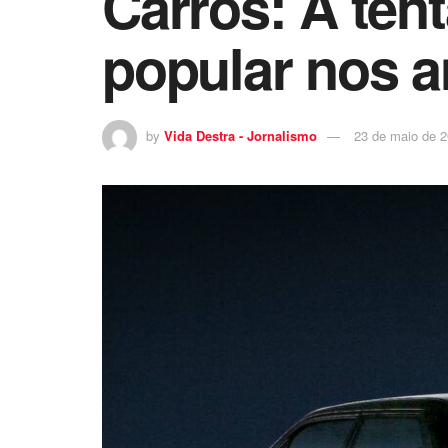
Carros: A tent
popular nos a
by
Vida Destra - Jornalismo
23 de maio de 