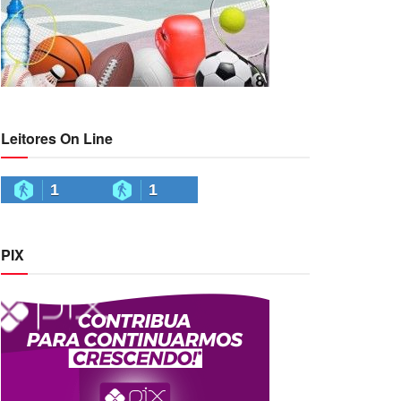
Leitores On Line
1
1
PIX