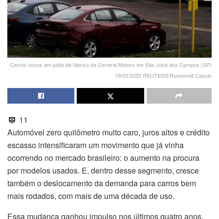
Carros novos em pátio de fábrica da General Motors em São José dos Campos (SP)
19/03/2020 REUTERS/Roosevelt Cassio
11
Automóvel zero quilômetro muito caro, juros altos e crédito
escasso intensificaram um movimento que já vinha
ocorrendo no mercado brasileiro: o aumento na procura
por modelos usados. E, dentro desse segmento, cresce
também o deslocamento da demanda para carros bem
mais rodados, com mais de uma década de uso.
Essa mudança ganhou impulso nos últimos quatro anos.