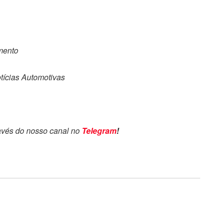
omento
tícias Automotivas
avés do nosso canal no
Telegram
!