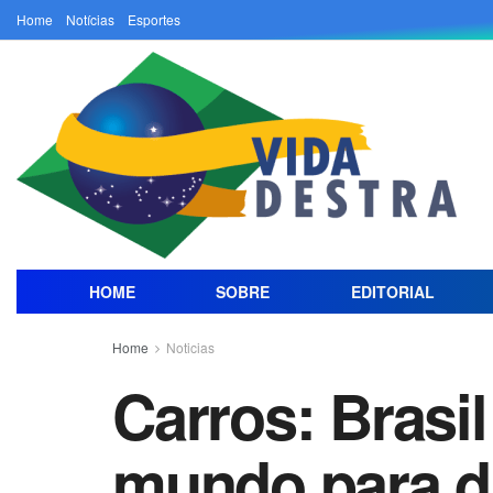
Home
Notícias
Esportes
HOME
SOBRE
EDITORIAL
Home
Noticias
Carros: Brasi
mundo para di