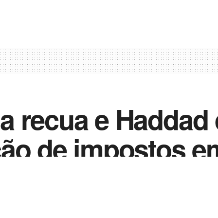
a recua e Haddad 
ção de impostos e
nternacionais
0
023
in
Noticias