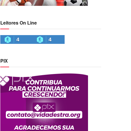
Leitores On Line
4
4
PIX