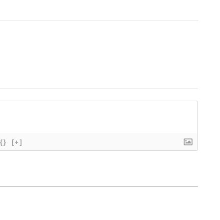
{}
[+]