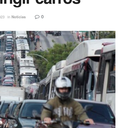
0
023
in
Noticias