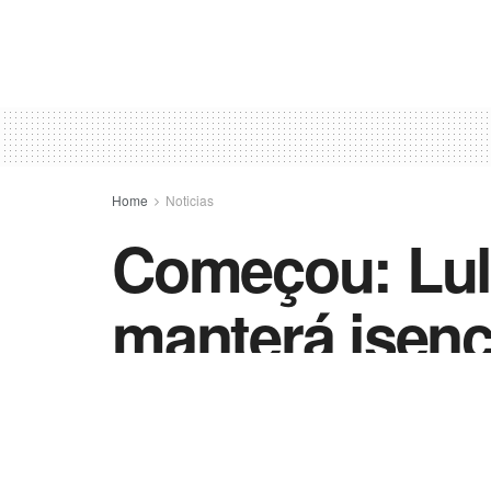
Home
Noticias
Começou: Lul
manterá isen
encomendas i
by
Vida Destra - Jornalismo
18 de abril de 2