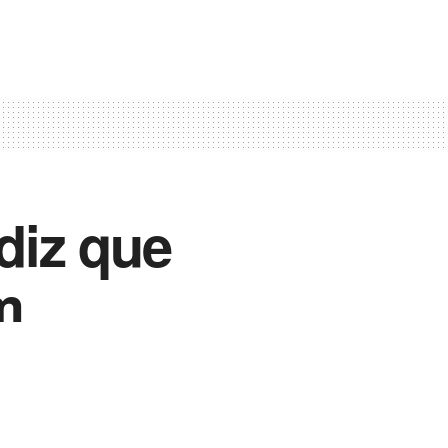
diz que
m