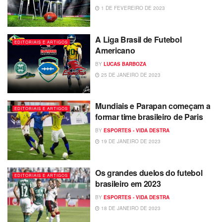
1 DE FEVEREIRO DE 2023
A Liga Brasil de Futebol
EDITORIAIS E ARTIGOS
Americano
BY
LUCAS BARBOZA
25 DE JANEIRO DE 2023
Mundiais e Parapan começam a
EDITORIAIS E ARTIGOS
formar time brasileiro de Paris
BY
ESPORTES - VIDA DESTRA
19 DE JANEIRO DE 2023
Os grandes duelos do futebol
EDITORIAIS E ARTIGOS
brasileiro em 2023
BY
ESPORTES - VIDA DESTRA
18 DE JANEIRO DE 2023