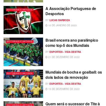
A Associação Portuguesa de
EDITORIAIS E ARTIGOS
Desportos
BY
LUCAS BARBOZA
10 DE JANEIRO DE 2023
Brasil encerra ano paralímpico
EDITORIAIS E ARTIGOS
como top-5 dos Mundiais
BY
ESPORTES - VIDA DESTRA
21 DE DEZEMBRO DE 2022
Mundiais de bocha e goalball: os
EDITORIAIS E ARTIGOS
dois lados da renovação
BY
ESPORTES - VIDA DESTRA
15 DE DEZEMBRO DE 2022
Quem será o sucessor de Tite à
EDITORIAIS E ARTIGOS