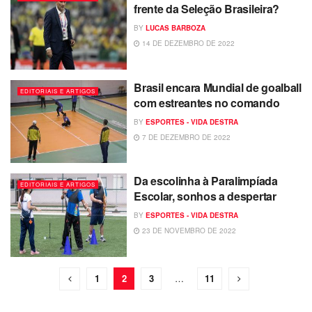
frente da Seleção Brasileira?
BY
LUCAS BARBOZA
14 DE DEZEMBRO DE 2022
Brasil encara Mundial de goalball
EDITORIAIS E ARTIGOS
com estreantes no comando
BY
ESPORTES - VIDA DESTRA
7 DE DEZEMBRO DE 2022
Da escolinha à Paralimpíada
EDITORIAIS E ARTIGOS
Escolar, sonhos a despertar
BY
ESPORTES - VIDA DESTRA
23 DE NOVEMBRO DE 2022
1
2
3
…
11