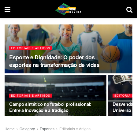
EDITORIAIS E ARTIGOS
Esporte e Dignidade: O poder dos
esportes na transformação de vidas
EDITORIAIS E ARTIGOS
EDITORIAIS 
Campo sintético no futebol profissional:
Desvendand
Entre a Inovação e a tradição
Universo d
Home
Category
Esportes
Editoriais e Artigos