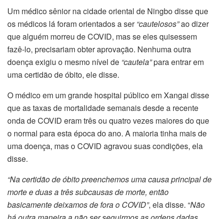
Um médico sênior na cidade oriental de Ningbo disse que
os médicos lá foram orientados a ser
“cautelosos”
ao dizer
que alguém morreu de COVID, mas se eles quisessem
fazê-lo, precisariam obter aprovação. Nenhuma outra
doença exigiu o mesmo nível de
“cautela”
para entrar em
uma certidão de óbito, ele disse.
O médico em um grande hospital público em Xangai disse
que as taxas de mortalidade semanais desde a recente
onda de COVID eram três ou quatro vezes maiores do que
o normal para esta época do ano. A maioria tinha mais de
uma doença, mas o COVID agravou suas condições, ela
disse.
“Na certidão de óbito preenchemos uma causa principal de
morte e duas a três subcausas de morte, então
basicamente deixamos de fora o COVID”
, ela disse. “
Não
há outra maneira a não ser seguirmos as ordens dadas