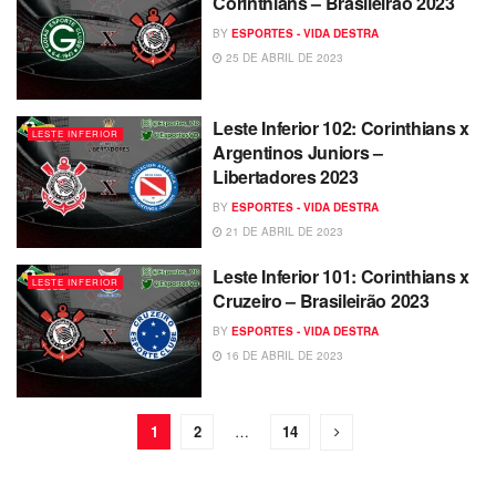
Corinthians – Brasileirão 2023
BY
ESPORTES - VIDA DESTRA
25 DE ABRIL DE 2023
Leste Inferior 102: Corinthians x
LESTE INFERIOR
Argentinos Juniors –
Libertadores 2023
BY
ESPORTES - VIDA DESTRA
21 DE ABRIL DE 2023
Leste Inferior 101: Corinthians x
LESTE INFERIOR
Cruzeiro – Brasileirão 2023
BY
ESPORTES - VIDA DESTRA
16 DE ABRIL DE 2023
1
2
…
14