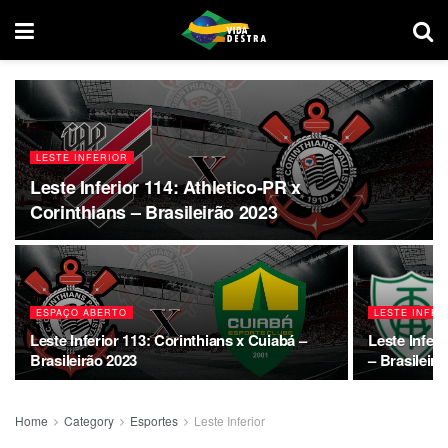
LESTE INFERIOR
Leste Inferior 114: Athletico-PR x
Corinthians – Brasileirão 2023
ESPAÇO ABERTO
LESTE INFER
Leste Inferior 113: Corinthians x Cuiabá –
Leste Infer
Brasileirão 2023
– Brasileirã
Home
Category
Esportes
Leste Inferior