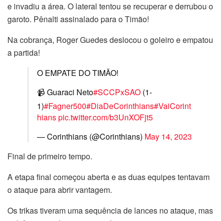
e invadiu a área. O lateral tentou se recuperar e derrubou o
garoto. Pênalti assinalado para o Timão!
Na cobrança, Roger Guedes deslocou o goleiro e empatou
a partida!
O EMPATE DO TIMÃO!
📹 Guaraci Neto
#SCCPxSAO
(1-
1)
#Fagner500
#DiaDeCorinthians
#VaiCorint
hians
pic.twitter.com/b3UnXOFjt5
— Corinthians (@Corinthians)
May 14, 2023
Final de primeiro tempo.
A etapa final começou aberta e as duas equipes tentavam
o ataque para abrir vantagem.
Os trikas tiveram uma sequência de lances no ataque, mas