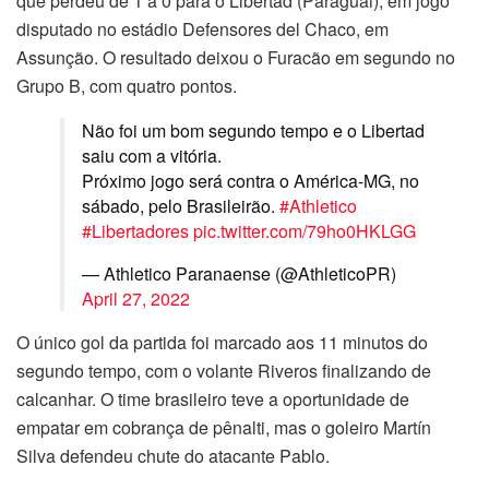
que perdeu de 1 a 0 para o Libertad (Paraguai), em jogo
disputado no estádio Defensores del Chaco, em
Assunção. O resultado deixou o Furacão em segundo no
Grupo B, com quatro pontos.
Não foi um bom segundo tempo e o Libertad
saiu com a vitória.
Próximo jogo será contra o América-MG, no
sábado, pelo Brasileirão.
#Athletico
#Libertadores
pic.twitter.com/79ho0HKLGG
— Athletico Paranaense (@AthleticoPR)
April 27, 2022
O único gol da partida foi marcado aos 11 minutos do
segundo tempo, com o volante Riveros finalizando de
calcanhar. O time brasileiro teve a oportunidade de
empatar em cobrança de pênalti, mas o goleiro Martín
Silva defendeu chute do atacante Pablo.