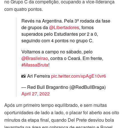
no Grupo C da competição, ocupando a vice-liderança
com quatro pontos.
Revés na Argentina. Pela 3ª rodada da fase
de grupos da
@Libertadores
, fomos
superados pelo Estudiantes por 2 a 0,
seguindo com 4 pontos no grupo C.
Voltamos a campo no sábado, pelo
@Brasileirao
, contra o Ceará. Em frente,
#MassaBruta
!
📸 Ari Ferreira
pic.twitter.com/xpAgE10vr6
— Red Bull Bragantino (@RedBullBraga)
April 27, 2022
Após um primeiro tempo equilibrado, e sem muitas
oportunidades de lado a lado, o placar foi aberto aos oito
minutos da etapa final, quando Del Prete desviou bola
levantada na área em cobrança de escanteio e Rogel