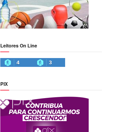
Leitores On Line
4
3
PIX