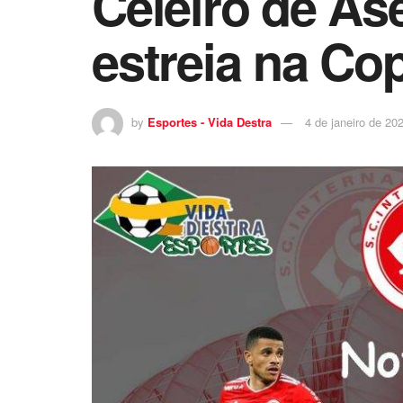
Celeiro de As
estreia na Co
by
Esportes - Vida Destra
4 de janeiro de 20