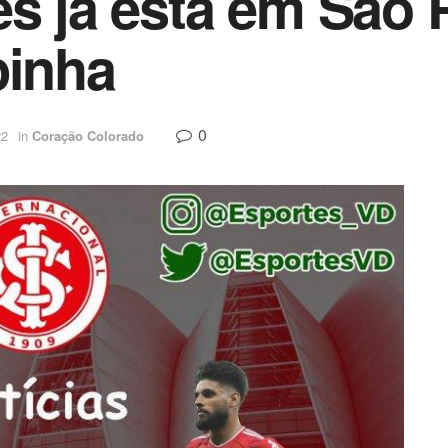
es já está em São 
pinha
0
22
in
Coração Colorado