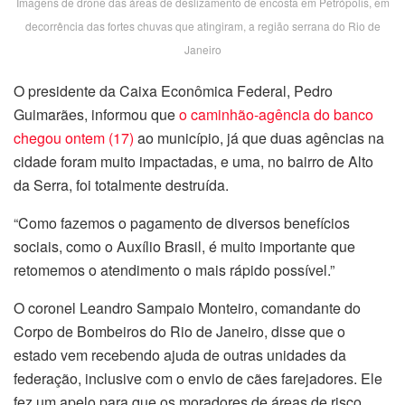
Imagens de drone das áreas de deslizamento de encosta em Petrópolis, em
decorrência das fortes chuvas que atingiram, a região serrana do Rio de
Janeiro
O presidente da Caixa Econômica Federal, Pedro
Guimarães, informou que
o caminhão-agência do banco
chegou ontem (17)
ao município, já que duas agências na
cidade foram muito impactadas, e uma, no bairro de Alto
da Serra, foi totalmente destruída.
“Como fazemos o pagamento de diversos benefícios
sociais, como o Auxílio Brasil, é muito importante que
retomemos o atendimento o mais rápido possível.”
O coronel Leandro Sampaio Monteiro, comandante do
Corpo de Bombeiros do Rio de Janeiro, disse que o
estado vem recebendo ajuda de outras unidades da
federação, inclusive com o envio de cães farejadores. Ele
fez um apelo para que os moradores de áreas de risco