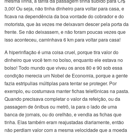
mesma linha, a tarifa da passagem tinha subido para Cr$
3,00! Ou seja, não tinha dinheiro para voltar para casa, e
ficava na dependência da boa vontade do cobrador e do
motorista, que às vezes me deixavam descer pela porta da
frente. Se não deixassem, e não foram poucas vezes que
isso aconteceu, caminhava 6 km para voltar para casa!
A hiperinflação é uma coisa cruel, porque tira valor do
dinheiro que você tem no bolso, enquanto ele estava no
bolso! Todo mundo que viveu os anos 80 e 90 sob essa
condição merecia um Nobel de Economia, porque a gente
fazia estripulias múltiplas para tentar se proteger. Por
exemplo, eu costumava manter fichas telefônicas na pasta.
Quando precisava completar o valor da refeição, ou da
passagem de ônibus ou metrô, ia para o lado de uma
banca de jornais, ou do orelhão, e vendia as fichas que
tinha. Elas também eram reajustadas diariamente, então
não perdiam valor com a mesma velocidade que a moeda