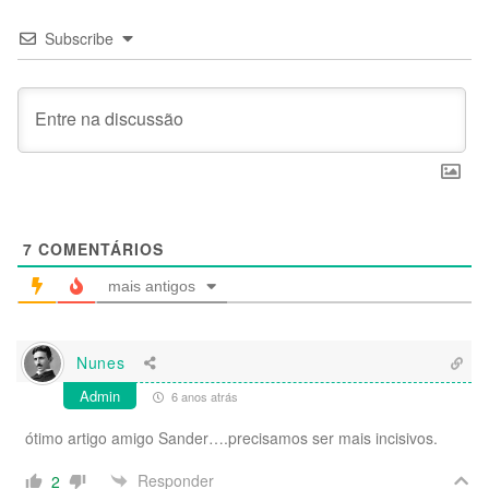
Subscribe
7
COMENTÁRIOS
mais antigos
Nunes
Admin
6 anos atrás
ótimo artigo amigo Sander….precisamos ser mais incisivos.
Responder
2