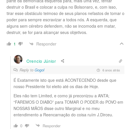
parte da demoníaca esquerda para, mais uma vez, tentar
destruir o Brasil e colocar a culpa no Bolsonaro, e, com isso,
tirar esse obstáculo teimoso de seus planos nefastos de tomar o
poder para sempre escravizar a todos nós. A esquerda, que
alguns sem cérebro defendem, não se incomoda em matar,
destruir, se for para alcançar seus objetivos.
Responder
1
Orencio Júnior
Reply to
Gogol
6 anos atrás
É Exatamente isto que está ACONTECENDO desde que
nosso Presidente foi eleito até os dias de Hoje.
Eles não tem Limited, e como já preconizou a ANTA;
“FAREMOS O DIABO” para TOMAR O PODER do POVO em
NOSSAS MÃOS disse outro Marginal e no meu
entendimento a Reencarnação do coisa ruím J.Dirceu.
0
Responder