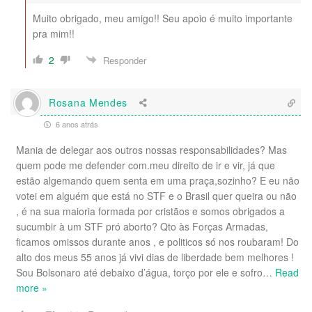
Muito obrigado, meu amigo!! Seu apoio é muito importante
pra mim!!
2
Responder
Rosana Mendes
6 anos atrás
Mania de delegar aos outros nossas responsabilidades? Mas
quem pode me defender com.meu direito de ir e vir, já que
estão algemando quem senta em uma praça,sozinho? E eu não
votei em alguém que está no STF e o Brasil quer queira ou não
, é na sua maioria formada por cristãos e somos obrigados a
sucumbir à um STF pró aborto? Qto às Forças Armadas,
ficamos omissos durante anos , e politicos só nos roubaram! Do
alto dos meus 55 anos já vivi dias de liberdade bem melhores !
Sou Bolsonaro até debaixo d’água, torço por ele e sofro
…
Read
more »