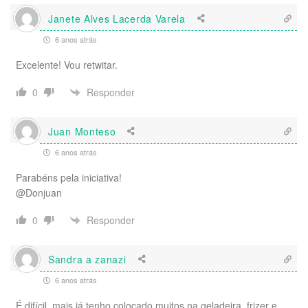
Janete Alves Lacerda Varela
6 anos atrás
Excelente! Vou retwitar.
Responder
0
Juan Monteso
6 anos atrás
Parabéns pela iniciativa!
@Donjuan
Responder
0
Sandra a zanazi
6 anos atrás
É difícil, mais já tenho colocado muitos na geladeira, frizer e