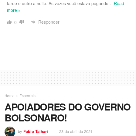
tarde e outro a noite. As vezes você estava pegando
…
Read
more »
Responder
0
Home
Especiais
APOIADORES DO GOVERNO
BOLSONARO!
by
Fábio Talhari
23 de abril de 2021