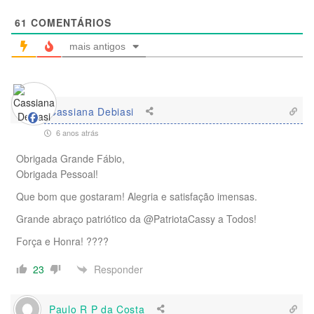
61
COMENTÁRIOS
mais antigos
Cassiana Debiasi
6 anos atrás
Obrigada Grande Fábio,
Obrigada Pessoal!
Que bom que gostaram! Alegria e satisfação imensas.
Grande abraço patriótico da @PatriotaCassy a Todos!
Força e Honra! ????
Responder
23
Paulo R P da Costa