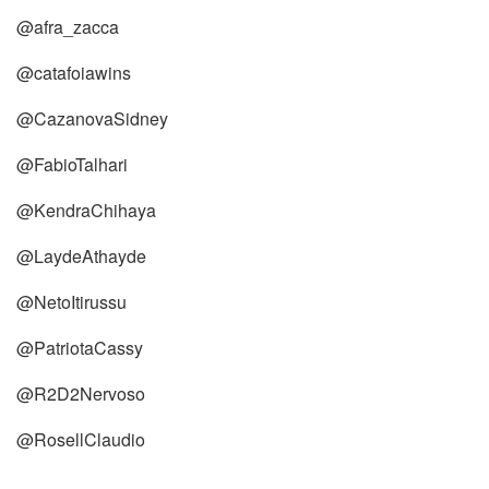
@afra_zacca
@catafoiawins
@CazanovaSidney
@FabioTalhari
@KendraChihaya
@LaydeAthayde
@NetoItirussu
@PatriotaCassy
@R2D2Nervoso
@RosellClaudio