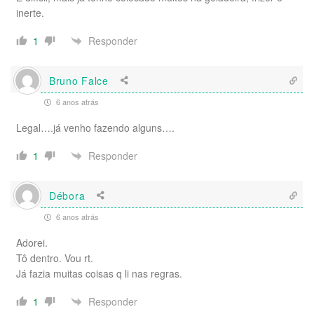
inerte.
Responder
1
Bruno Falce
6 anos atrás
Legal….já venho fazendo alguns….
Responder
1
Débora
6 anos atrás
Adorei.
Tô dentro. Vou rt.
Já fazia muitas coisas q li nas regras.
Responder
1