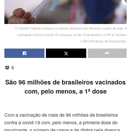
O Distrito Federal começou a vacinar pessoas com 49 anos a partir de hoje. A
vacinação contra a Covid-19 começou no dia 19 de janeiro e o DF já recebeu
1.455.070 doses de imunizantes.
6
São 96 milhões de brasileiros vacinados
com, pelo menos, a 1ª dose
Com a vacinação de mais de 96 milhões de brasileiros
contra a covid-19 com, pelo menos, a primeira dose do
imunizante, o número de casos e de óbitos pela doença