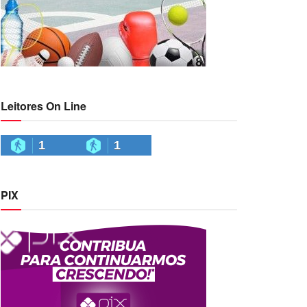
Leitores On Line
1
1
PIX