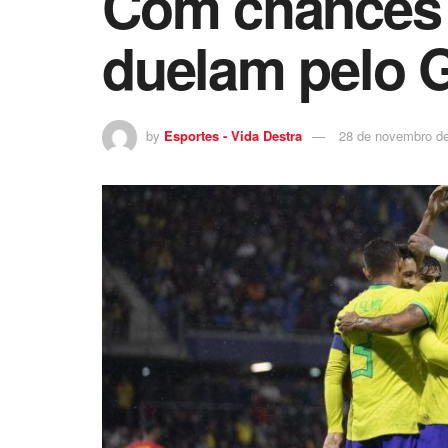
Com chances d
duelam pelo 
by
Esportes - Vida Destra
28 de novembro d