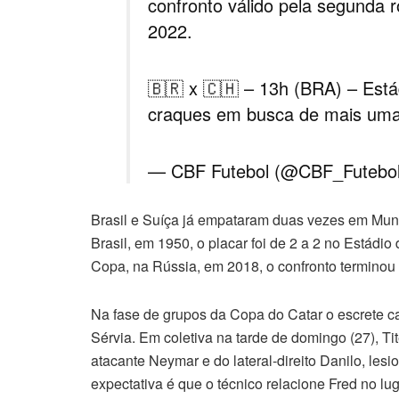
confronto válido pela segunda
2022.
🇧🇷 x 🇨🇭 – 13h (BRA) – Está
craques em busca de mais uma 
— CBF Futebol (@CBF_Futebo
Brasil e Suíça já empataram duas vezes em Mundi
Brasil, em 1950, o placar foi de 2 a 2 no Estád
Copa, na Rússia, em 2018, o confronto terminou 
Na fase de grupos da Copa do Catar o escrete can
Sérvia. Em coletiva na tarde de domingo (27), T
atacante Neymar e do lateral-direito Danilo, les
expectativa é que o técnico relacione Fred no l