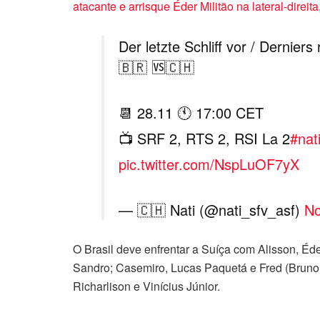
atacante e arrisque Éder Militão na lateral-direita
Der letzte Schliff vor / Derniers 
🇧🇷 🆚🇨🇭
📆 28.11 🕚 17:00 CET
📺 SRF 2, RTS 2, RSI La 2
#nat
pic.twitter.com/NspLuOF7yX
— 🇨🇭 Nati (@nati_sfv_asf)
No
O Brasil deve enfrentar a Suíça com Alisson, Éde
Sandro; Casemiro, Lucas Paquetá e Fred (Bruno
Richarlison e Vinícius Júnior.