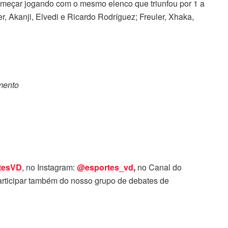
omeçar jogando com o mesmo elenco que triunfou por 1 a
 Akanji, Elvedi e Ricardo Rodríguez; Freuler, Xhaka,
omento
tesVD
, no Instagram:
@esportes_vd
,
no Canal do
rticipar também do nosso grupo de debates de