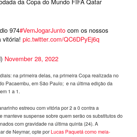
 rodada da Copa do Mundo FIFA Qatar
dio 974
#VemJogarJunto
com os nossos
vitória!
pic.twitter.com/QC6DPyEj6q
l)
November 28, 2022
ais: na primeira delas, na primeira Copa realizada no
io do Pacaembu, em São Paulo; e na última edição da
em 1 a 1.
arinho estreou com vitória por 2 a 0 contra a
ite manteve suspense sobre quem serão os substitutos do
ionados com gravidade na última quinta (24). A
ugar de Neymar, opte por
Lucas Paquetá como meia-