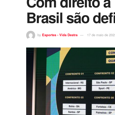
Com direito a 
Brasil são def
by
Esportes - Vida Destra
17 de maio de 202