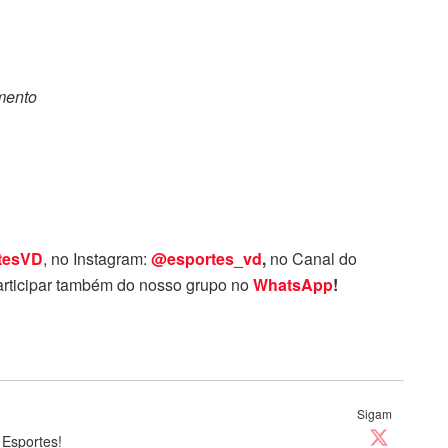
omento
tesVD
, no Instagram:
@esportes_vd
,
no Canal do
rticipar também do nosso grupo no
WhatsApp
!
Sigam
 Esportes!