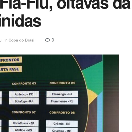
Fla-Flu, oitavas d
inidas
0
3
in
Copa do Brasil