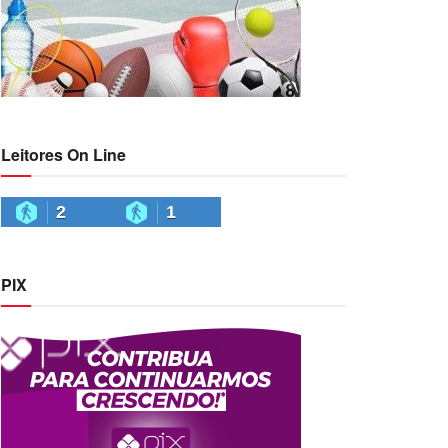
Leitores On Line
2
1
PIX