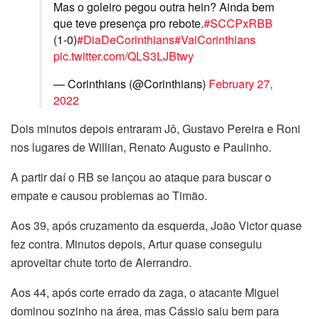
Mas o goleiro pegou outra hein? Ainda bem
que teve presença pro rebote.
#SCCPxRBB
(1-0)
#DiaDeCorinthians
#VaiCorinthians
pic.twitter.com/QLS3LJBtwy
— Corinthians (@Corinthians)
February 27,
2022
Dois minutos depois entraram Jô, Gustavo Pereira e Roni
nos lugares de Willian, Renato Augusto e Paulinho.
A partir daí o RB se lançou ao ataque para buscar o
empate e causou problemas ao Timão.
Aos 39, após cruzamento da esquerda, João Victor quase
fez contra. Minutos depois, Artur quase conseguiu
aproveitar chute torto de Alerrandro.
Aos 44, após corte errado da zaga, o atacante Miguel
dominou sozinho na área, mas Cássio saiu bem para