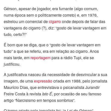
Gérson, apesar de jogador, era fumante (algo comum,
numa época sem o politicamente correto) e, em 1976,
estrelou um comercial de
cigarro
onde depois de falar das
vantagens do cigarro (?), diz: “gosto de levar vantagem em
tudo
,
certo?!
”
É bom que se diga, que o “gosto de levar vantagem em
tudo” a que se referiu, era em relação ao cigarro. Anos
mais tarde, em
reportagem
para a rádio Tupi, ele se
justificou.
A justificativa nasceu da necessidade de desvincular a sua
imagem, de uma
expressão
criada em 1988, pelo
jornalista
Maurício Dias, que entrevistava o psicanalista Jurandir
Freire Costa à revista
Isto É
, por ocasião de seu famoso
artigo “Narcisismo em tempos sombrios”.
O termo criado pelo jornalista foi:
“a Lei de Gérson”
–