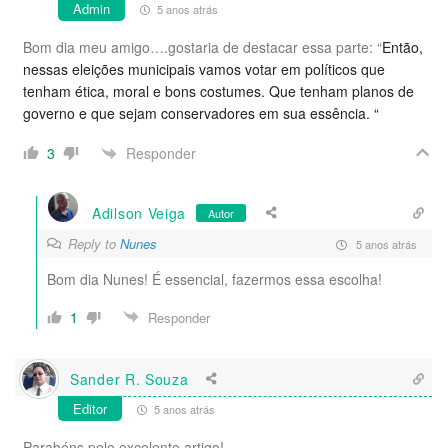
Admin
5 anos atrás
Bom dia meu amigo….gostaria de destacar essa parte: “
Então,
nessas eleições municipais vamos votar em políticos que
tenham ética, moral e bons costumes. Que tenham planos de
governo e que sejam conservadores em sua essência. “
Responder
3
Adilson Veiga
Autor
Reply to
Nunes
5 anos atrás
Bom dia Nunes! É essencial, fazermos essa escolha!
1
Responder
Sander R. Souza
Editor
5 anos atrás
Parabéns pelo excelente artigo!