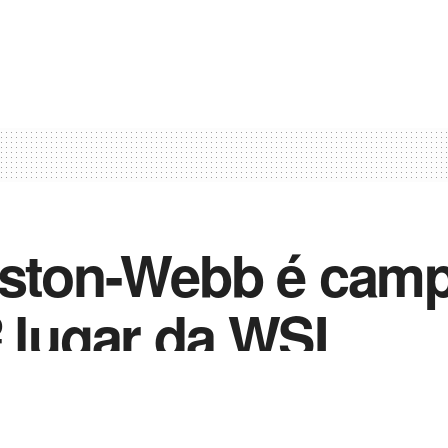
Weston-Webb é cam
º lugar da WSL
0
2
in
Notícias de Esportes