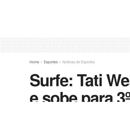
Home
Esportes
Notícias de Esportes
Surfe: Tati 
e sobe para 3
by
Esportes - Vida Destra
16 de julho de 202