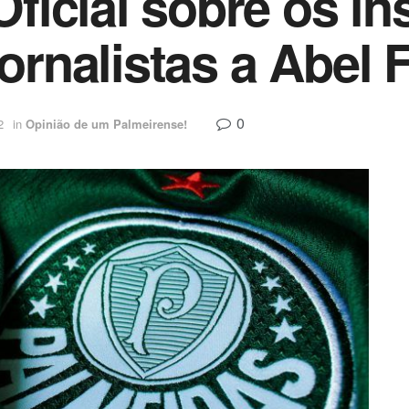
icial sobre os in
jornalistas a Abel F
0
2
in
Opinião de um Palmeirense!