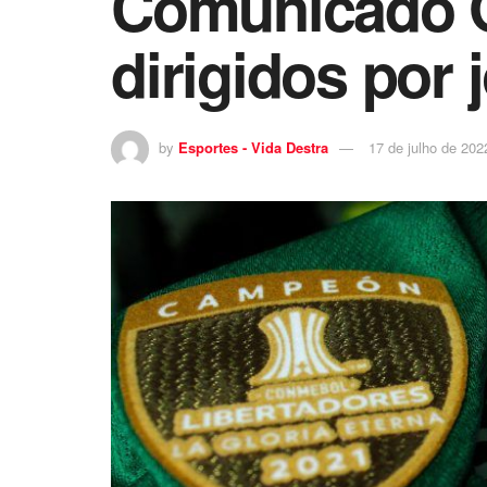
Comunicado Of
dirigidos por 
by
Esportes - Vida Destra
17 de julho de 202