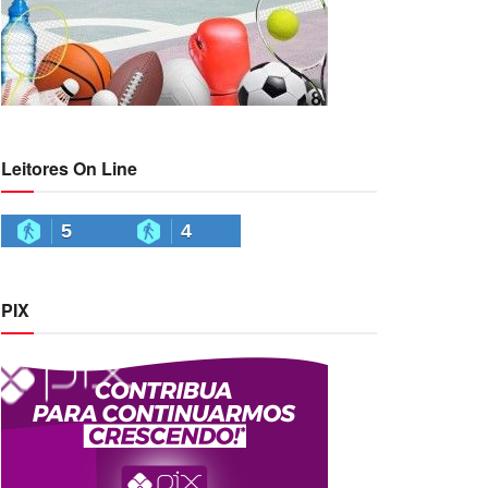
Leitores On Line
5
4
PIX