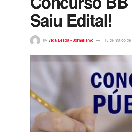
Concurso BB 
Saiu Edital!
by
Vida Destra - Jornalismo
18 de março de