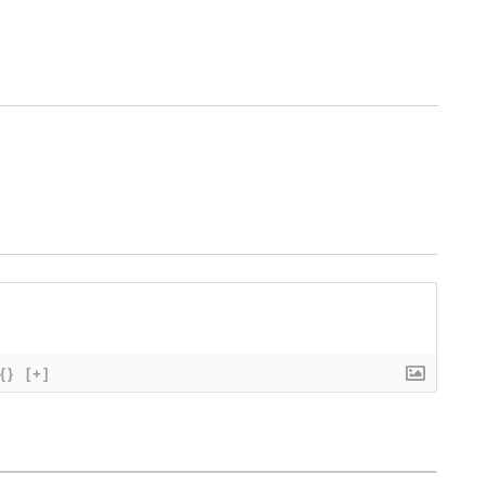
{}
[+]