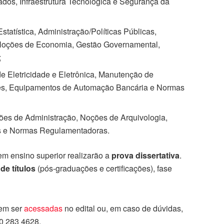
os, Infraestrutura Tecnológica e Segurança da
statística, Administração/Políticas Públicas,
 Noções de Economia, Gestão Governamental,
;
e Eletricidade e Eletrônica, Manutenção de
es, Equipamentos de Automação Bancária e Normas
ções de Administração, Noções de Arquivologia,
s e Normas Regulamentadoras.
m ensino superior realizarão a
prova dissertativa
.
de títulos
(pós-graduações e certificações), fase
dem ser
acessadas
no edital ou, em caso de dúvidas,
00 283 4628.