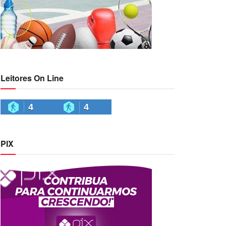
Leitores On Line
4
4
PIX