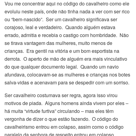
Vou me concentrar aqui no código do cavalheiro como ele
evoluiu neste país, onde não tinha nada a ver com ser rico
ou “bem-nascido”. Ser um cavalheiro significava ser
corajoso, leal e verdadeiro. Quando alguém estava
errado, admitia e recebia o castigo com hombridade. Não
se tirava vantagem das mulheres, muito menos de
crianças. Era gentil na vitória e um bom esportista na
derrota. O aperto de mão de alguém era mais vinculativo
do que qualquer documento legal. Quando um navio
afundava, colocavam-se as mulheres e crianças nos botes
salva-vidas e acenavam para se despedir com um sorriso.
Ser cavalheiro costumava ser regra, agora isso virou
motivos de piada. Alguns homens ainda vivem por eles –
há muita “virtude furtiva” circulando – mas eles têm
vergonha de dizer o que estão fazendo. O código do
cavalheirismo entrou em colapso, assim como o código
paralelo da senhora de respeito entrou em colapso.