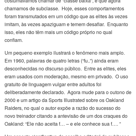
costumávamos chamar de “classe baixa”, e que agora
chamamos de subclasse. Hoje, esses comportamentos
foram transmutados em um código que as elites às vezes
imitam, às vezes apaziguam e temem desafiar. Enquanto
isso, eles não têm mais um código próprio no qual
confiam.
Um pequeno exemplo ilustrará o fenômeno mais amplo.
Em 1960, palavras de quatro letras (“fu..”) ainda eram
desconhecidas no discurso público. Entre as elites, eles
eram usados ​​com moderação, mesmo em privado. O uso
gratuito de linguagem vulgar entre adultos foi
deliberadamente declarado. Agora mude para o outono de
2000 e um artigo da Sports Illustrated sobre os Oakland
Raiders, no qual o autor expõe a razão do sucesso do
novo treinador citando a antevisão de um dos craques do
Oakland: “Ele não aceita f… – e ele conhece sua f…. ”