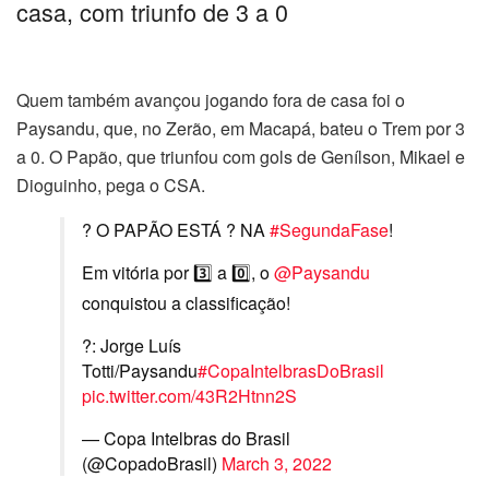
casa, com triunfo de 3 a 0
Quem também avançou jogando fora de casa foi o
Paysandu, que, no Zerão, em Macapá, bateu o Trem por 3
a 0. O Papão, que triunfou com gols de Genílson, Mikael e
Dioguinho, pega o CSA.
? O PAPÃO ESTÁ ? NA
#SegundaFase
!
Em vitória por 3️⃣ a 0️⃣, o
@Paysandu
conquistou a classificação!
?: Jorge Luís
Totti/Paysandu
#CopaIntelbrasDoBrasil
pic.twitter.com/43R2Htnn2S
— Copa Intelbras do Brasil
(@CopadoBrasil)
March 3, 2022