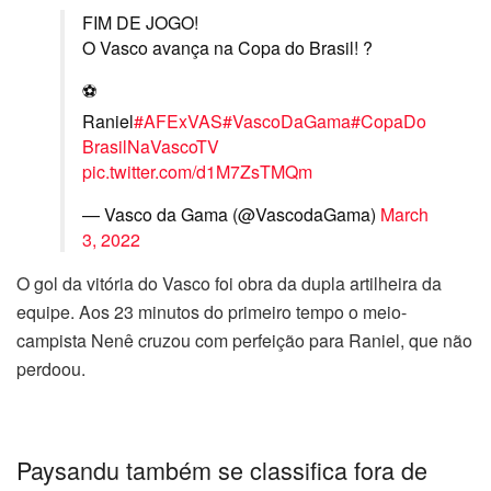
FIM DE JOGO!
O Vasco avança na Copa do Brasil! ?
⚽
Raniel
#AFExVAS
#VascoDaGama
#CopaDo
BrasilNaVascoTV
pic.twitter.com/d1M7ZsTMQm
— Vasco da Gama (@VascodaGama)
March
3, 2022
O gol da vitória do Vasco foi obra da dupla artilheira da
equipe. Aos 23 minutos do primeiro tempo o meio-
campista Nenê cruzou com perfeição para Raniel, que não
perdoou.
Paysandu também se classifica fora de