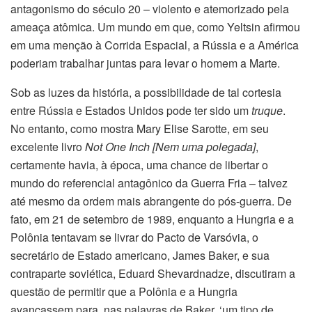
antagonismo do século 20 – violento e atemorizado pela
ameaça atômica. Um mundo em que, como Yeltsin afirmou
em uma menção à Corrida Espacial, a Rússia e a América
poderiam trabalhar juntas para levar o homem a Marte.
Sob as luzes da história, a possibilidade de tal cortesia
entre Rússia e Estados Unidos pode ter sido um
truque
.
No entanto, como mostra Mary Elise Sarotte, em seu
excelente livro
Not One Inch [Nem uma polegada]
,
certamente havia, à época, uma chance de libertar o
mundo do referencial antagônico da Guerra Fria – talvez
até mesmo da ordem mais abrangente do pós-guerra. De
fato, em 21 de setembro de 1989, enquanto a Hungria e a
Polônia tentavam se livrar do Pacto de Varsóvia, o
secretário de Estado americano, James Baker, e sua
contraparte soviética, Eduard Shevardnadze, discutiram a
questão de permitir que a Polônia e a Hungria
avançassem para, nas palavras de Baker, ‘um tipo de