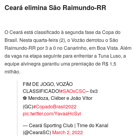
Ceará elimina São Raimundo-RR
O Ceará está classificado à segunda fase da Copa do
Brasil. Nesta quarta-feira (2), o Vozão derrotou o São
Raimundo-RR por 3 a 0 no Canarinho, em Boa Vista. Além
da vaga na etapa seguinte para enfrentar a Tuna Luso, a
equipe alvinegra garantiu uma premiação de R$ 1,5
milhão.
FIM DE JOGO, VOZÃO
CLASSIFICADO!
#SAOxCSC
– 0x3
⚽️ Mendoza, Cléber e João Vitor
(GC)
#CopadoBrasil2022
pic.twitter.com/YavaaHcSvi
— Ceará Sporting Club | Time do Kanal
(@CearaSC)
March 2, 2022