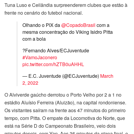
Tuna Luso e Ceilândia surpreenderem clubes que estão à
frente no cenário do futebol nacional.
Olhando o PIX da
@CopadoBrasil
com a
mesma concentração do Viking Isidro Pitta
com a bola
?Fernando Alves/ECJuventude
#VamoJaconero
pic.twitter.com/hZTB0uAHHL
— E.C. Juventude (@ECJuventude)
March
2, 2022
O Alviverde gaúcho derrotou o Porto Velho por 2 a 1 no
estádio Aluísio Ferreira (Aluizão), na capital rondoniense.
Os visitantes saíram na frente aos 47 minutos do primeiro
tempo, com Pitta. O empate da Locomotiva do Norte, que
está na Série D do Campeonato Brasileiro, veio dois
minutos depois, com Yan. Aos 36 minutos da etapa final, o