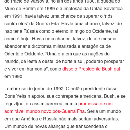
do Pacto de Varsóvia, no fim dos anos 1980, a queda do
Muro de Berlim em 1989 e a implosão da União Soviética
em 1991, havia talvez uma chance de superar o ‘nós
contra eles’ da Guerra Fria. Havia uma chance, talvez, de
não ter a Rússia como o eterno inimigo do Ocidente, tal
como é hoje. Havia uma chance, talvez, de até mesmo
abandonar a dicotomia militarizada e antagônica de
Oriente e Ocidente. “Uma era em que as nações do
mundo, de leste a oeste, de norte a sul, poderão prosperar
e viver em harmonia”, como
disse o Presidente Bush pai
em 1990.
Lembre-se de junho de 1992. O então presidente russo
Boris Yeltsin apoiou sua contraparte americana, Bush, e se
regozijou, ou assim pareceu, com a
promessa de um
admirável mundo novo pós-Guerra Fria
. Seria um mundo
em que América e Rússia não mais seriam adversárias.
Um mundo de novas alianças que transcenderia o