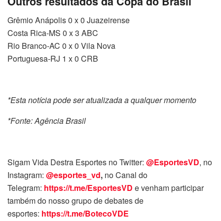
Outros resultados da Copa do Brasil
Grêmio Anápolis 0 x 0 Juazeirense
Costa Rica-MS 0 x 3 ABC
Rio Branco-AC 0 x 0 Vila Nova
Portuguesa-RJ 1 x 0 CRB
*Esta notícia pode ser atualizada a qualquer momento
*Fonte: Agência Brasil
Sigam Vida Destra Esportes no Twitter:
@EsportesVD
, no
Instagram:
@esportes_vd
,
no Canal do
Telegram:
https://t.me/EsportesVD
e venham participar
também do nosso grupo de debates de
esportes:
https://t.me/BotecoVDE