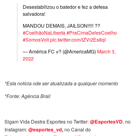
Desestabilizou o batedor e fez a defesa
salvadora!
MANDOU DEMAIS, JAILSON!!!!! ??
#CoelhãoNaLiberta
#PraCimaDelesCoelho
#SomosVolt
pic.twitter.com/tZVi2Es8qI
— América FC ✊? (@AmericaMG)
March 3,
2022
*Esta notícia ode ser atualizada a qualquer momento
*Fonte: Agência Brail
Sigam Vida Destra Esportes no Twitter:
@EsportesVD
, no
Instagram:
@esportes_vd
,
no Canal do