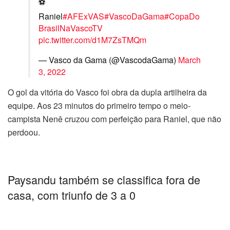
⚽
Raniel
#AFExVAS
#VascoDaGama
#CopaDo
BrasilNaVascoTV
pic.twitter.com/d1M7ZsTMQm
— Vasco da Gama (@VascodaGama)
March
3, 2022
O gol da vitória do Vasco foi obra da dupla artilheira da
equipe. Aos 23 minutos do primeiro tempo o meio-
campista Nenê cruzou com perfeição para Raniel, que não
perdoou.
Paysandu também se classifica fora de
casa, com triunfo de 3 a 0