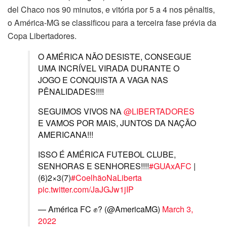
del Chaco nos 90 minutos, e vitória por 5 a 4 nos pênaltis,
o América-MG se classificou para a terceira fase prévia da
Copa Libertadores.
O AMÉRICA NÃO DESISTE, CONSEGUE
UMA INCRÍVEL VIRADA DURANTE O
JOGO E CONQUISTA A VAGA NAS
PÊNALIDADES!!!!
SEGUIMOS VIVOS NA
@LIBERTADORES
E VAMOS POR MAIS, JUNTOS DA NAÇÃO
AMERICANA!!!
ISSO É AMÉRICA FUTEBOL CLUBE,
SENHORAS E SENHORES!!!!
#GUAxAFC
|
(6)2×3(7)
#CoelhãoNaLiberta
pic.twitter.com/JaJGJw1jIP
— América FC ✊? (@AmericaMG)
March 3,
2022