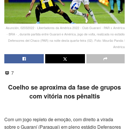
Asunción, 02032022 - Libertadores da América 2022 - Club Guaraní - PAR x América
- BRA - , durante partida entre Guarani e América, jogo de volta, realizada no estádio
Defensores del Chaco (PAR) na noite desta quarta-feira (02). Foto: Mourão Panda /
América
7
Coelho se aproxima da fase de grupos
com vitória nos pênaltis
Com um jogo repleto de emoção, com direito a virada
sobre o Guaraní (Paraguai) em pleno estádio Defensores