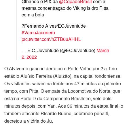
Olhando o PIX da
@CopadoBrasil
com a
mesma concentração do Viking Isidro Pitta
com a bola
?Fernando Alves/ECJuventude
#VamoJaconero
pic.twitter.com/hZTB0uAHHL
— E.C. Juventude (@ECJuventude)
March
2, 2022
O Alviverde gaúcho derrotou o Porto Velho por 2 a 1 no
estádio Aluísio Ferreira (Aluizão), na capital rondoniense.
Os visitantes saíram na frente aos 47 minutos do primeiro
tempo, com Pitta. O empate da Locomotiva do Norte, que
está na Série D do Campeonato Brasileiro, veio dois
minutos depois, com Yan. Aos 36 minutos da etapa final, o
também atacante Ricardo Bueno, cobrando pênalti,
decretou a vitória do Ju.