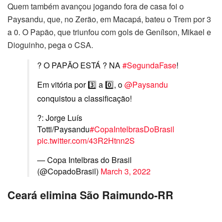
Quem também avançou jogando fora de casa foi o
Paysandu, que, no Zerão, em Macapá, bateu o Trem por 3
a 0. O Papão, que triunfou com gols de Genílson, Mikael e
Dioguinho, pega o CSA.
? O PAPÃO ESTÁ ? NA
#SegundaFase
!
Em vitória por 3️⃣ a 0️⃣, o
@Paysandu
conquistou a classificação!
?: Jorge Luís
Totti/Paysandu
#CopaIntelbrasDoBrasil
pic.twitter.com/43R2Htnn2S
— Copa Intelbras do Brasil
(@CopadoBrasil)
March 3, 2022
Ceará elimina São Raimundo-RR