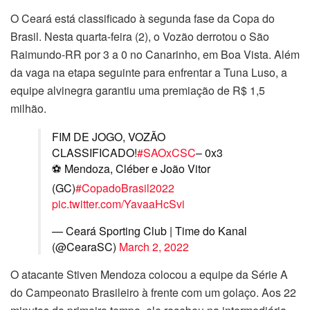
O Ceará está classificado à segunda fase da Copa do
Brasil. Nesta quarta-feira (2), o Vozão derrotou o São
Raimundo-RR por 3 a 0 no Canarinho, em Boa Vista. Além
da vaga na etapa seguinte para enfrentar a Tuna Luso, a
equipe alvinegra garantiu uma premiação de R$ 1,5
milhão.
FIM DE JOGO, VOZÃO
CLASSIFICADO!
#SAOxCSC
– 0x3
⚽️ Mendoza, Cléber e João Vitor
(GC)
#CopadoBrasil2022
pic.twitter.com/YavaaHcSvi
— Ceará Sporting Club | Time do Kanal
(@CearaSC)
March 2, 2022
O atacante Stiven Mendoza colocou a equipe da Série A
do Campeonato Brasileiro à frente com um golaço. Aos 22