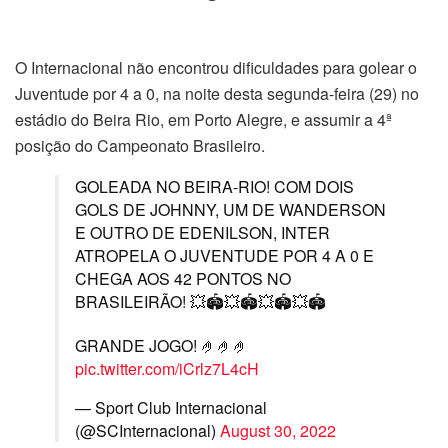
O Internacional não encontrou dificuldades para golear o
Juventude por 4 a 0, na noite desta segunda-feira (29) no
estádio do Beira Rio, em Porto Alegre, e assumir a 4ª
posição do Campeonato Brasileiro.
GOLEADA NO BEIRA-RIO! COM DOIS
GOLS DE JOHNNY, UM DE WANDERSON
E OUTRO DE EDENILSON, INTER
ATROPELA O JUVENTUDE POR 4 A 0 E
CHEGA AOS 42 PONTOS NO
BRASILEIRÃO! 💥🏟️💥🏟️💥🏟️💥🏟️
GRANDE JOGO! 🤌🤌🤌
pic.twitter.com/iCrlz7L4cH
— Sport Club Internacional
(@SCInternacional)
August 30, 2022