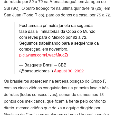
derrotado por 82 a 72 na Arena Jaraguá, em Jaraguá do
Sul (SC). O outro tropeço foi na última quinta-feira (25), em
San Juan (Porto Rico), para os donos da casa, por 75 a 72.
Fechamos a primeira janela da segunda
fase das Eliminatórias da Copa do Mundo
com revés para o México por 82 a 72.
Seguimos trabalhando para a sequência da
competição, em novembro.
pic.twitter.com/LwacMi6cZi
— Basquete Brasil – CBB
(@basquetebrasil)
August 30, 2022
Os brasileiros aparecem na terceira posição do Grupo F,
com as cinco vitórias conquistadas na primeira fase e três
derrotas (todas consecutivas), somando os mesmos 13
pontos dos mexicanos, que ficam à frente pelo confronto
direto, mesmo critério que deixa a equipe dirigida por
Gustavo de Conti com vantagem sobre o Uruguai, que é o