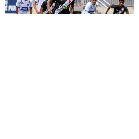
12
Palmeiras vence Real Ariquemes e se
classifica de forma antecipada
O Vasco aplicou a maior goleada, até aqui, da primeira
fase da atual edição da Copa São Paulo de Futebol Júnior