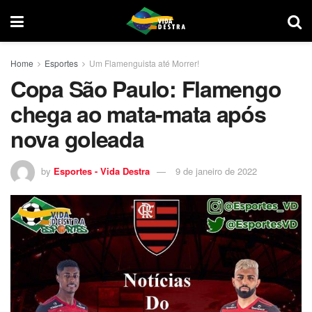
Home
Esportes
Um Flamenguista até Morrer!
Copa São Paulo: Flamengo
chega ao mata-mata após
nova goleada
by
Esportes - Vida Destra
9 de janeiro de 2022