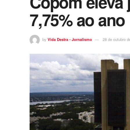
Copom eleva 
7,75% ao ano
by
Vida Destra - Jornalismo
28 de outubro d