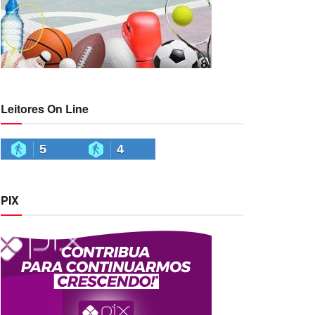
Leitores On Line
5
4
PIX