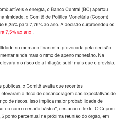
ombustíveis e energia, o Banco Central (BC) apertou
 unanimidade, o Comitê de Política Monetária (Copom)
, de 6,25% para 7,75% ao ano. A decisão surpreendeu os
ara 7,5% ao ano
.
lidade no mercado financeiro provocada pela decisão
umentar ainda mais o ritmo de aperto monetário. Na
levaram o risco de a inflação subir mais que o previsto,
 públicas, o Comitê avalia que recentes
l elevaram o risco de desancoragem das expectativas de
anço de riscos. Isso implica maior probabilidade de
acordo com o cenário básico”, destacou o texto. O Copom
,5 ponto percentual na próxima reunião do órgão, em