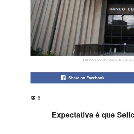
Edifício-sede do Banco Central no 
Share on Facebook
8
Expectativa é que Seli