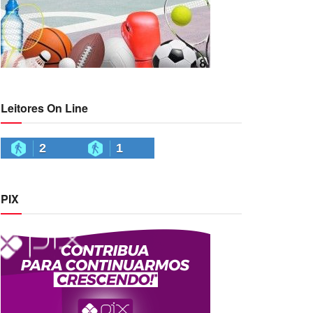
Leitores On Line
2
1
PIX