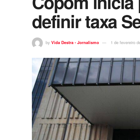
Copom inicia 
definir taxa Se
by
Vida Destra - Jornalismo
1 de fevereiro d