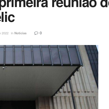
primeira reunião d
lic
0
e 2022
in
Noticias