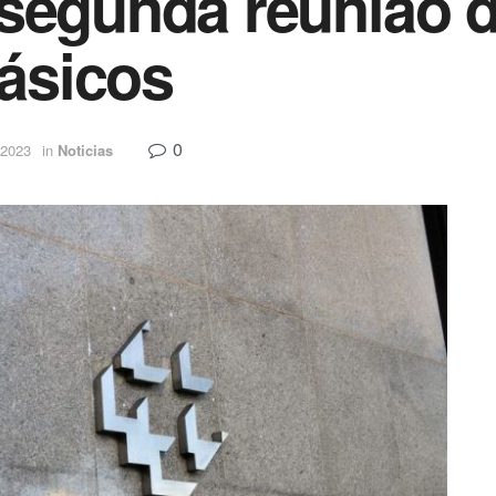
segunda reunião d
básicos
0
 2023
in
Noticias