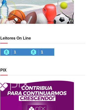
Leitores On Line
1
1
PIX