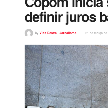
Copom inicia 
definir juros 
by
Vida Destra - Jornalismo
21 de março de