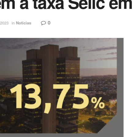
 a taxa Selic em 
0
 2023
in
Noticias