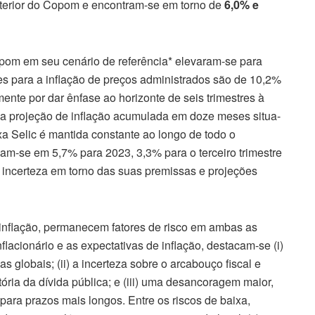
terior do Copom e encontram-se em torno de
6,0% e
pom em seu cenário de referência* elevaram-se para
s para a inflação de preços administrados são de 10,2%
te por dar ênfase ao horizonte de seis trimestres à
 cuja projeção de inflação acumulada em doze meses situa-
xa Selic é mantida constante ao longo de todo o
tuam-se em 5,7% para 2023, 3,3% para o terceiro trimestre
 incerteza em torno das suas premissas e projeções
 inflação, permanecem fatores de risco em ambas as
nflacionário e as expectativas de inflação, destacam-se (i)
s globais; (ii) a incerteza sobre o arcabouço fiscal e
tória da dívida pública; e (iii) uma desancoragem maior,
para prazos mais longos. Entre os riscos de baixa,