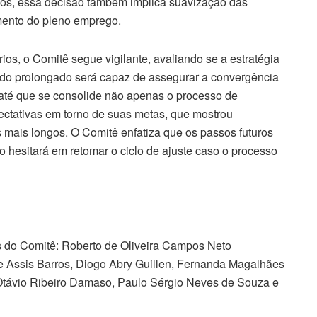
ços, essa decisão também implica suavização das
omento do pleno emprego.
os, o Comitê segue vigilante, avaliando se a estratégia
odo prolongado será capaz de assegurar a convergência
r até que se consolide não apenas o processo de
tativas em torno de suas metas, que mostrou
 mais longos. O Comitê enfatiza que os passos futuros
o hesitará em retomar o ciclo de ajuste caso o processo
 do Comitê: Roberto de Oliveira Campos Neto
de Assis Barros, Diogo Abry Guillen, Fernanda Magalhães
távio Ribeiro Damaso, Paulo Sérgio Neves de Souza e