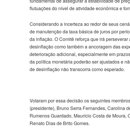
fundamental de assegurar a estabilidade de pre
flutuações do nível de atividade econômica e f
Considerando a incerteza ao redor de seus cenári
de manutenção da taxa básica de juros por perí
da inflação. O Comitê reforça que irá persevera
desinflação como também a ancoragem das expec
deterioração adicional, especialmente em prazos
da política monetária poderão ser ajustados e nã
de desinflação não transcorra como esperado.
Votaram por essa decisão os seguintes membros
(presidente), Bruno Serra Fernandes, Carolina 
Rumenos Guardado, Maurício Costa de Moura, O
Renato Dias de Brito Gomes.