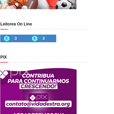
Leitores On Line
3
3
PIX