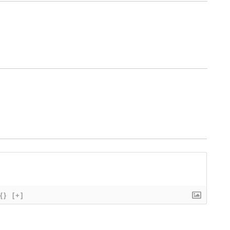
{}
[+]