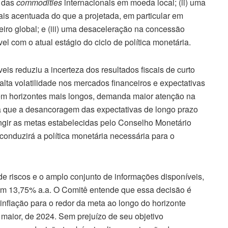
s das
commodities
internacionais em moeda local; (ii) uma
is acentuada do que a projetada, em particular em
iro global; e (iii) uma desaceleração na concessão
el com o atual estágio do ciclo de política monetária.
is reduziu a incerteza dos resultados fiscais de curto
 alta volatilidade nos mercados financeiros e expectativas
em horizontes mais longos, demanda maior atenção na
a que a desancoragem das expectativas de longo prazo
ingir as metas estabelecidas pelo Conselho Monetário
onduzirá a política monetária necessária para o
e riscos e o amplo conjunto de informações disponíveis,
em 13,75% a.a. O Comitê entende que essa decisão é
inflação para o redor da meta ao longo do horizonte
 maior, de 2024. Sem prejuízo de seu objetivo