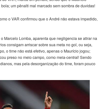
 bola; um pênalti mal marcado sem sombra de duvidas!
como o VAR confirmou que o André não estava impedido,
e o Marcelo Lomba, aparenta que negligencia se atirar na
rios consigam arriscar sobre sua meta no gol, ou seja,
, o time não está efetivo, apenas o Maurício jogou;
ficou preso no meio campo, como meia-central! Sendo
edianos, mas pela desorganização do time, foram pouco