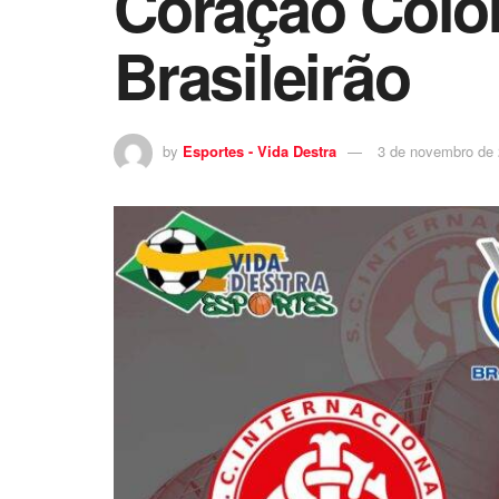
Coração Colora
Brasileirão
by
Esportes - Vida Destra
3 de novembro de