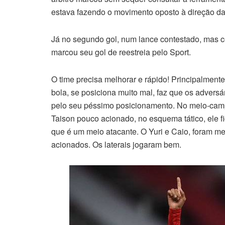
estava fazendo o movimento oposto à direção da
Já no segundo gol, num lance contestado, mas 
marcou seu gol de reestreia pelo Sport.
O time precisa melhorar e rápido! Principalment
bola, se posiciona muito mal, faz que os adversá
pelo seu péssimo posicionamento. No meio-campo
Taison pouco acionado, no esquema tático, ele 
que é um meio atacante. O Yuri e Caio, foram m
acionados. Os laterais jogaram bem.