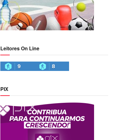
Leitores On Line
9
8
PIX