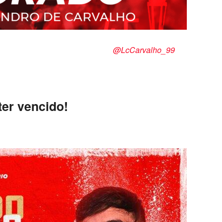
 de Carvalho
@LcCarvalho_99
er vencido!