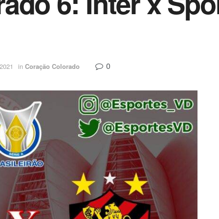
do 6: Inter x Spor
0
 2021
in
Coração Colorado