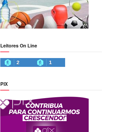
Leitores On Line
2
1
PIX