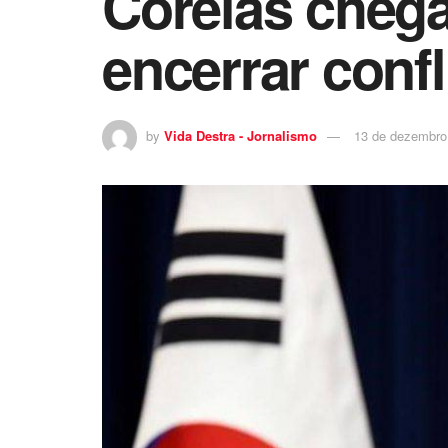
Coreias chega
encerrar confl
by
Vida Destra - Jornalismo
13 de dezembro