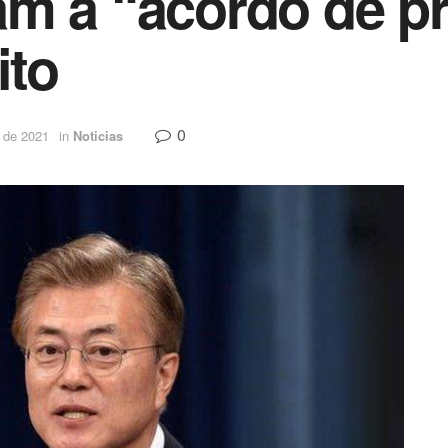
m a “acordo de pr
ito
0
 de 2021
in
Noticias