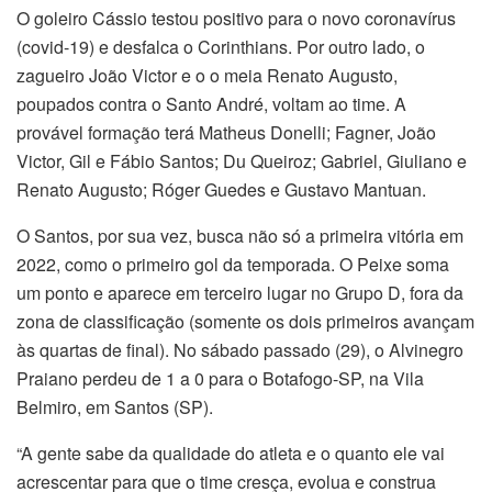
O goleiro Cássio testou positivo para o novo coronavírus
(covid-19) e desfalca o Corinthians. Por outro lado, o
zagueiro João Victor e o o meia Renato Augusto,
poupados contra o Santo André, voltam ao time. A
provável formação terá Matheus Donelli; Fagner, João
Victor, Gil e Fábio Santos; Du Queiroz; Gabriel, Giuliano e
Renato Augusto; Róger Guedes e Gustavo Mantuan.
O Santos, por sua vez, busca não só a primeira vitória em
2022, como o primeiro gol da temporada. O Peixe soma
um ponto e aparece em terceiro lugar no Grupo D, fora da
zona de classificação (somente os dois primeiros avançam
às quartas de final). No sábado passado (29), o Alvinegro
Praiano perdeu de 1 a 0 para o Botafogo-SP, na Vila
Belmiro, em Santos (SP).
“A gente sabe da qualidade do atleta e o quanto ele vai
acrescentar para que o time cresça, evolua e construa