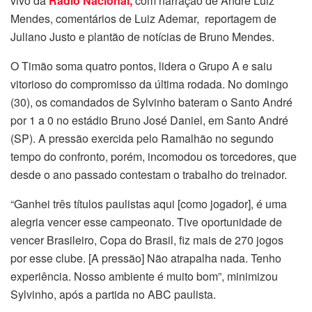
vivo da
Rádio Nacional,
com narração de André Luiz
Mendes, comentários de Luiz Ademar, reportagem de
Juliano Justo e plantão de notícias de Bruno Mendes.
O Timão soma quatro pontos, lidera o Grupo A e saiu
vitorioso do compromisso da última rodada. No domingo
(30), os comandados de Sylvinho bateram o Santo André
por 1 a 0 no estádio Bruno José Daniel, em Santo André
(SP). A pressão exercida pelo Ramalhão no segundo
tempo do confronto, porém, incomodou os torcedores, que
desde o ano passado contestam o trabalho do treinador.
“Ganhei três títulos paulistas aqui [como jogador], é uma
alegria vencer esse campeonato. Tive oportunidade de
vencer Brasileiro, Copa do Brasil, fiz mais de 270 jogos
por esse clube. [A pressão] Não atrapalha nada. Tenho
experiência. Nosso ambiente é muito bom”, minimizou
Sylvinho, após a partida no ABC paulista.