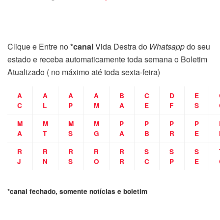
Clique e Entre no
*canal
Vida Destra do
Whatsapp
do seu
estado e receba automaticamente toda semana o Boletim
Atualizado ( no máximo até toda sexta-feira)
A
A
A
A
B
C
D
E
C
L
P
M
A
E
F
S
M
M
M
M
P
P
P
P
A
T
S
G
A
B
R
E
R
R
R
R
R
S
S
S
J
N
S
O
R
C
P
E
*canal fechado, somente notícias e boletim