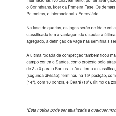
Internacional. No chaveamento, por ter avançado
o Corinthians, líder da Primeira Fase. Os demai
Palmeiras, e Internacional x Ferroviária.
Na fase de quartas, os jogos serão de ida e vol
classificado tem a vantagem de disputar a última
agregado, a definição da vaga nas semifinais ser
A última rodada da competição também ficou ma
campo contra o Santos, como protesto pelo atras
de 3 a 0 para o Santos – não alterou a classific
(segunda divisão): terminou na 15ª posição, co
(14º), com 10 pontos, e Ceará (16º), último da
*Esta notícia pode ser atualizada a qualquer m