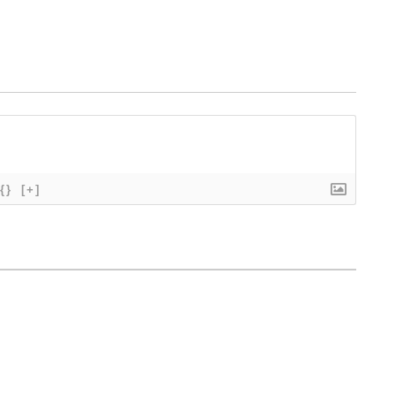
{}
[+]