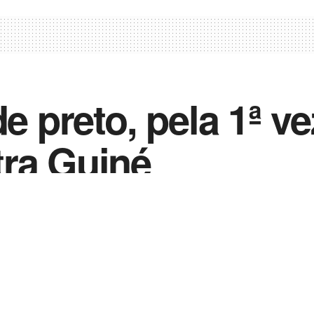
e preto, pela 1ª ve
tra Guiné
0
2023
in
Notícias de Esportes