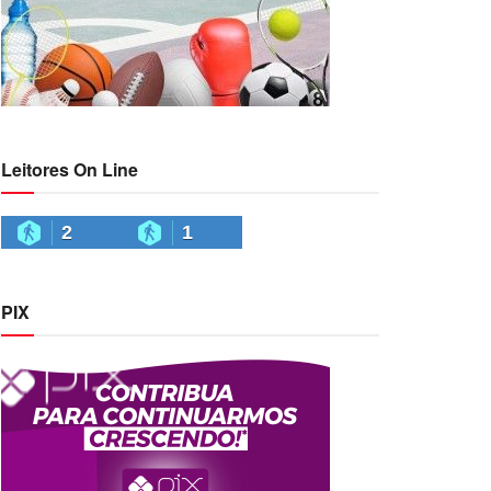
Leitores On Line
2
1
PIX