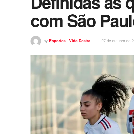
Definidas as 
com São Paulo
by
Esportes - Vida Destra
27 de outubro de 