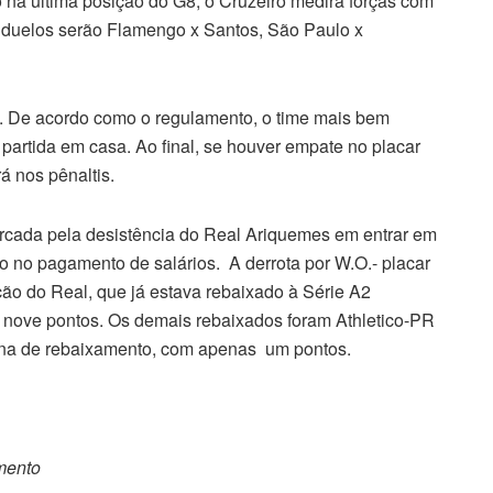
 na última posição do G8, o Cruzeiro medirá forças com
s duelos serão Flamengo x Santos, São Paulo x
ta. De acordo como o regulamento, o time mais bem
 partida em casa. Ao final, se houver empate no placar
á nos pênaltis.
rcada pela desistência do Real Ariquemes em entrar em
o no pagamento de salários. A derrota por W.O.- placar
ação do Real, que já estava rebaixado à Série A2
m nove pontos. Os demais rebaixados foram Athletico-PR
 zona de rebaixamento, com apenas um pontos.
omento