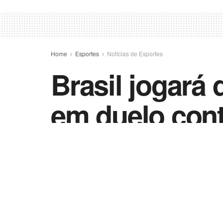
Home
Esportes
Notícias de Esportes
Brasil jogará d
em duelo con
by
Esportes - Vida Destra
27 de outubro de 